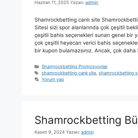
Haziran 11, 2025
Yazarı:
admin
Shamrockbetting canlı site Shamrockbetti
Sitesi sizi spor alanlarında çok çeşitli bek
çeşitli bahis seçenekleri sunan genel bir 
çok çeşitli heyecan verici bahis seçenekler
bir kupon bulamazsınız. Ancak, çok daha 
Kategoriler
Shamrockbetting Promosyonlar
Etiketler
shamrockbetting canlı site
,
shamrockbetting sp
Yorum yap
Shamrockbetting B
Kasım 9, 2024
Yazarı:
admin