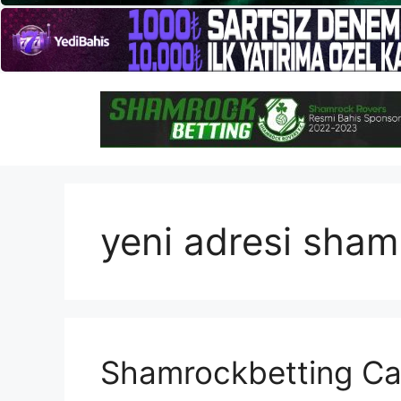
İçeriğe
atla
yeni adresi sham
Shamrockbetting Can