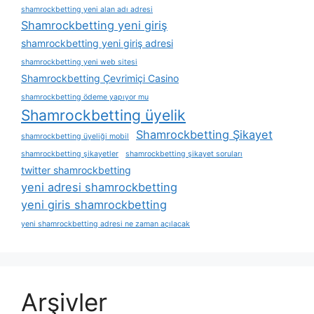
shamrockbetting yeni alan adı adresi
Shamrockbetting yeni giriş
shamrockbetting yeni giriş adresi
shamrockbetting yeni web sitesi
Shamrockbetting Çevrimiçi Casino
shamrockbetting ödeme yapıyor mu
Shamrockbetting üyelik
Shamrockbetting Şikayet
shamrockbetting üyeliği mobil
shamrockbetting şikayetler
shamrockbetting şikayet soruları
twitter shamrockbetting
yeni adresi shamrockbetting
yeni giris shamrockbetting
yeni shamrockbetting adresi ne zaman açılacak
Arşivler