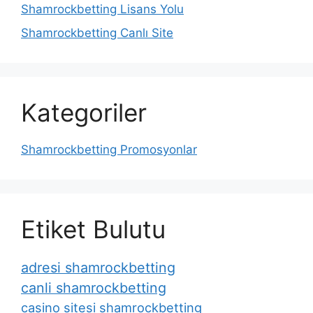
Shamrockbetting Lisans Yolu
Shamrockbetting Canlı Site
Kategoriler
Shamrockbetting Promosyonlar
Etiket Bulutu
adresi shamrockbetting
canli shamrockbetting
casino sitesi shamrockbetting