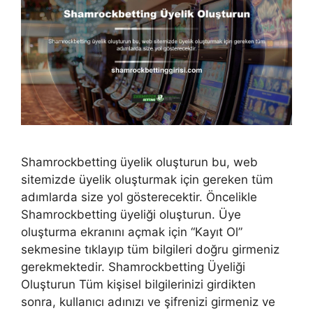
Shamrockbetting üyelik oluşturun bu, web
sitemizde üyelik oluşturmak için gereken tüm
adımlarda size yol gösterecektir. Öncelikle
Shamrockbetting üyeliği oluşturun. Üye
oluşturma ekranını açmak için “Kayıt Ol”
sekmesine tıklayıp tüm bilgileri doğru girmeniz
gerekmektedir. Shamrockbetting Üyeliği
Oluşturun Tüm kişisel bilgilerinizi girdikten
sonra, kullanıcı adınızı ve şifrenizi girmeniz ve