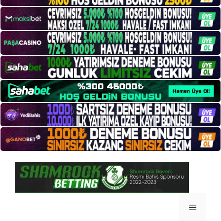
İçeriğe
atla
Menü