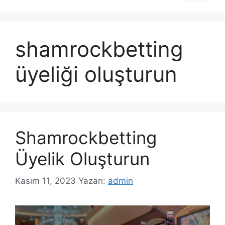
shamrockbetting
üyeliği oluşturun
Shamrockbetting
Üyelik Oluşturun
Kasım 11, 2023
Yazarı:
admin