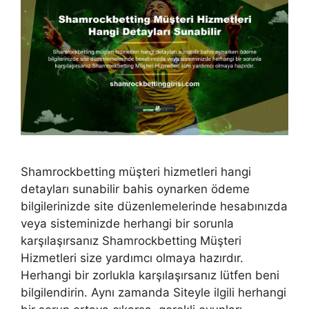
Shamrockbetting müşteri hizmetleri hangi
detayları sunabilir bahis oynarken ödeme
bilgilerinizde site düzenlemelerinde hesabınızda
veya sisteminizde herhangi bir sorunla
karşılaşırsanız Shamrockbetting Müşteri
Hizmetleri size yardımcı olmaya hazırdır.
Herhangi bir zorlukla karşılaşırsanız lütfen beni
bilgilendirin. Aynı zamanda Siteyle ilgili herhangi