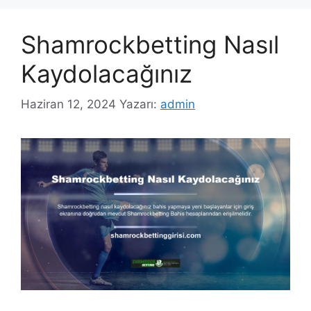
Shamrockbetting Nasıl
Kaydolacağınız
Haziran 12, 2024
Yazarı:
admin