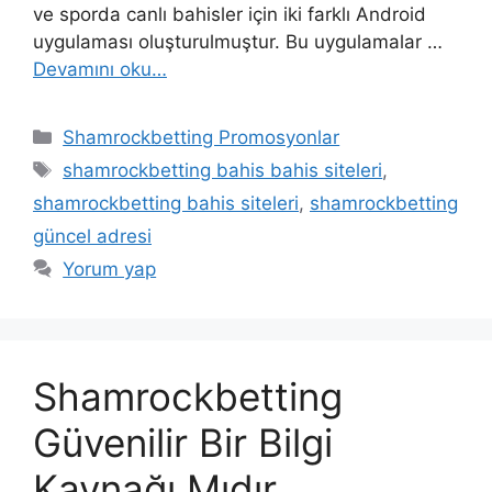
ve sporda canlı bahisler için iki farklı Android
uygulaması oluşturulmuştur. Bu uygulamalar …
Devamını oku…
Kategoriler
Shamrockbetting Promosyonlar
Etiketler
shamrockbetting bahis bahis siteleri
,
shamrockbetting bahis siteleri
,
shamrockbetting
güncel adresi
Yorum yap
Shamrockbetting
Güvenilir Bir Bilgi
Kaynağı Mıdır