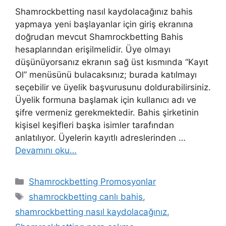
Shamrockbetting nasıl kaydolacağınız bahis
yapmaya yeni başlayanlar için giriş ekranına
doğrudan mevcut Shamrockbetting Bahis
hesaplarından erişilmelidir. Üye olmayı
düşünüyorsanız ekranın sağ üst kısmında “Kayıt
Ol” menüsünü bulacaksınız; burada katılmayı
seçebilir ve üyelik başvurusunu doldurabilirsiniz.
Üyelik formuna başlamak için kullanıcı adı ve
şifre vermeniz gerekmektedir. Bahis şirketinin
kişisel keşifleri başka isimler tarafından
anlatılıyor. Üyelerin kayıtlı adreslerinden …
Devamını oku…
Kategoriler
Shamrockbetting Promosyonlar
Etiketler
shamrockbetting canlı bahis
,
shamrockbetting nasıl kaydolacağınız
,