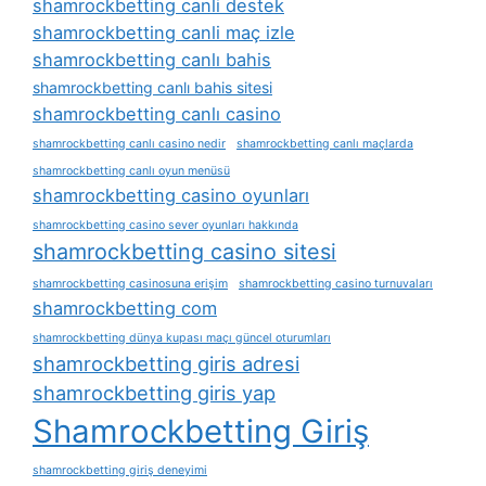
shamrockbetting canli destek
shamrockbetting canli maç izle
shamrockbetting canlı bahis
shamrockbetting canlı bahis sitesi
shamrockbetting canlı casino
shamrockbetting canlı casino nedir
shamrockbetting canlı maçlarda
shamrockbetting canlı oyun menüsü
shamrockbetting casino oyunları
shamrockbetting casino sever oyunları hakkında
shamrockbetting casino sitesi
shamrockbetting casinosuna erişim
shamrockbetting casino turnuvaları
shamrockbetting com
shamrockbetting dünya kupası maçı güncel oturumları
shamrockbetting giris adresi
shamrockbetting giris yap
Shamrockbetting Giriş
shamrockbetting giriş deneyimi