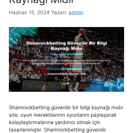
Haziran 15, 2024
Yazarı:
admin
Shamrockbetting güvenilir bir bilgi kaynağı mıdır
site, oyun meraklılarının oyunlarını paylaşarak
kolaylaştırmalarına yardımcı olmak için
tasarlanmıştır. Shamrockbetting güvenilir