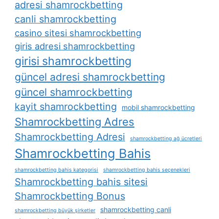
adresi shamrockbetting
canli shamrockbetting
casino sitesi shamrockbetting
giris adresi shamrockbetting
girisi shamrockbetting
güncel adresi shamrockbetting
güncel shamrockbetting
kayit shamrockbetting
mobil shamrockbetting
Shamrockbetting Adres
Shamrockbetting Adresi
shamrockbetting ağ ücretleri
Shamrockbetting Bahis
shamrockbetting bahis kategorisi
shamrockbetting bahis seçenekleri
Shamrockbetting bahis sitesi
Shamrockbetting Bonus
shamrockbetting canli
shamrockbetting büyük şirketler