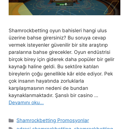
Shamrockbetting oyun bahisleri hangi ulus
üzerine bahse girersiniz? Bu soruya cevap
vermek isteyenler güvenilir bir site araştırıp
paralarına bahse girecekler. Oyun endüstrisi
birçok birey için giderek daha popüler bir gelir
kaynağı haline geldi. Bu sektöre katılan
bireylerin çoğu genellikle kâr elde ediyor. Pek
çok insanın hayatında zorluklarla
karşılaşmasının nedeni de bundan
kaynaklanmaktadır. Şanslı bir casino …
Devamını oku…
Kategoriler
Shamrockbetting Promosyonlar
Etiketler