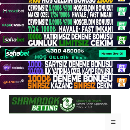
İçeriğe
atla
Menü