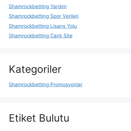
Shamrockbetting Yardım
Shamrockbetting Spor Verileri
Shamrockbetting Lisans Yolu
Shamrockbetting Canlı Site
Kategoriler
Shamrockbetting Promosyonlar
Etiket Bulutu