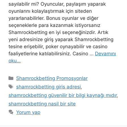
sayılabilir mi? Oyuncular, paylaşım yaparak
oyunlarını kolaylaştırmak için siteden
yararlanabilirler. Bonus oyunlar ve diğer
seçeneklerle para kazanmak istiyorsanız
Shamrockbetting en iyi seçeneğinizdir. Artık
yeni adresinize giriş yaparak Shamrockbetting
tesine erişebilir, poker oynayabilir ve casino
faaliyetlerine katılabilirsiniz. Casino …
Devamını
oku…
Kategoriler
Shamrockbetting Promosyonlar
Etiketler
shamrockbetting giris adresi
,
shamrockbetting güvenilir bir bilgi kaynağı mıdır
,
shamrockbetting nasil bir site
Yorum yap