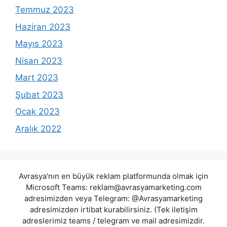
Temmuz 2023
Haziran 2023
Mayıs 2023
Nisan 2023
Mart 2023
Şubat 2023
Ocak 2023
Aralık 2022
Avrasya'nın en büyük reklam platformunda olmak için
Microsoft Teams:
reklam@avrasyamarketing.com
adresimizden veya Telegram: @Avrasyamarketing
adresimizden irtibat kurabilirsiniz. (Tek iletişim
adreslerimiz teams / telegram ve mail adresimizdir.