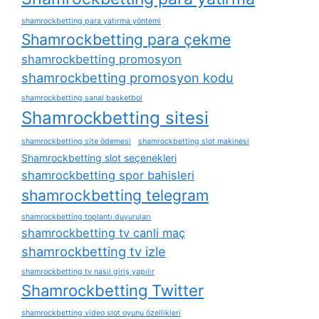
shamrockbetting para yatırma yöntemi
Shamrockbetting para çekme
shamrockbetting promosyon
shamrockbetting promosyon kodu
shamrockbetting sanal basketbol
Shamrockbetting sitesi
shamrockbetting site ödemesi
shamrockbetting slot makinesi
Shamrockbetting slot seçenekleri
shamrockbetting spor bahisleri
shamrockbetting telegram
shamrockbetting toplantı duyuruları
shamrockbetting tv canli maç
shamrockbetting tv izle
shamrockbetting tv nasıl giriş yapılır
Shamrockbetting Twitter
shamrockbetting video slot oyunu özellikleri