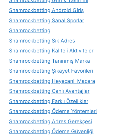
Shamrockbetting Grafik Tasarımı
Shamrockbetting Android Giriş
Shamrockbetting Sanal Sporlar
Shamrockbetting
Shamrockbetting Sık Adres
Shamrockbetting Kaliteli Aktiviteler
Shamrockbetting Tanınmış Marka
Shamrockbetting Şikayet Favorileri
Shamrockbetting Heyecanlı Macera
Shamrockbetting Canlı Avantajlar
Shamrockbetting Farklı Özellikler
Shamrockbetting Ödeme Yöntemleri
Shamrockbetting Adres Gerekçesi
Shamrockbetting Ödeme Güvenliği