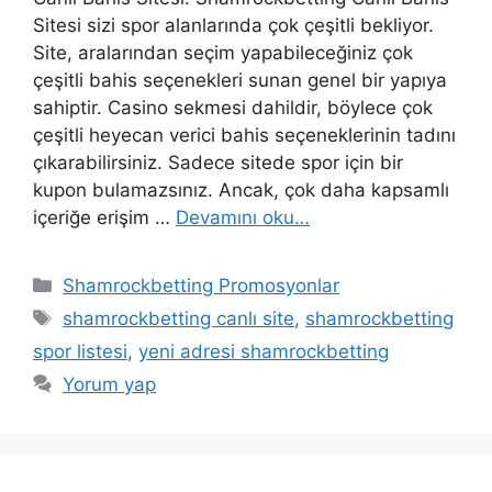
Sitesi sizi spor alanlarında çok çeşitli bekliyor.
Site, aralarından seçim yapabileceğiniz çok
çeşitli bahis seçenekleri sunan genel bir yapıya
sahiptir. Casino sekmesi dahildir, böylece çok
çeşitli heyecan verici bahis seçeneklerinin tadını
çıkarabilirsiniz. Sadece sitede spor için bir
kupon bulamazsınız. Ancak, çok daha kapsamlı
içeriğe erişim …
Devamını oku…
Kategoriler
Shamrockbetting Promosyonlar
Etiketler
shamrockbetting canlı site
,
shamrockbetting
spor listesi
,
yeni adresi shamrockbetting
Yorum yap