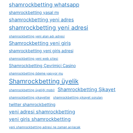
shamrockbetting whatsapp
shamrockbetting yasal mı
shamrockbetting yeni adres
shamrockbetting yeni adresi
shamrockbetting yeni alan adı adresi
Shamrockbetting yeni giriş
shamrockbetting yeni giriş adresi
shamrockbetting yeni web sitesi
Shamrockbetting Çevrimiçi Casino
shamrockbetting ödeme yapıyor mu
Shamrockbetting üyelik
Shamrockbetting Şikayet
shamrockbetting üyeliği mobil
shamrockbetting şikayetler
shamrockbetting şikayet soruları
twitter shamrockbetting
yeni adresi shamrockbetting
yeni giris shamrockbetting
yeni shamrockbetting adresi ne zaman açılacak