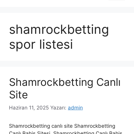
shamrockbetting
spor listesi
Shamrockbetting Canlı
Site
Haziran 11, 2025
Yazarı:
admin
Shamrockbetting canlı site Shamrockbetting
Canlı Bahis Sitesi. Shamrockbetting Canlı Bahis