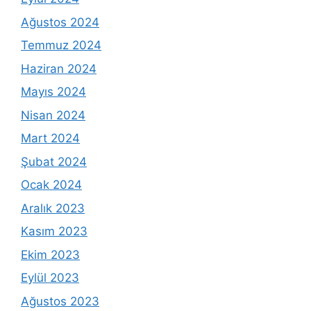
Ağustos 2024
Temmuz 2024
Haziran 2024
Mayıs 2024
Nisan 2024
Mart 2024
Şubat 2024
Ocak 2024
Aralık 2023
Kasım 2023
Ekim 2023
Eylül 2023
Ağustos 2023