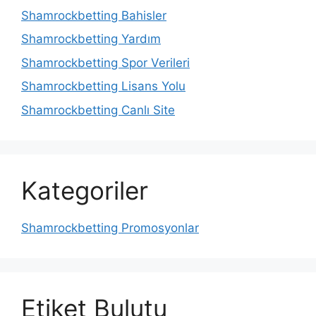
Shamrockbetting Bahisler
Shamrockbetting Yardım
Shamrockbetting Spor Verileri
Shamrockbetting Lisans Yolu
Shamrockbetting Canlı Site
Kategoriler
Shamrockbetting Promosyonlar
Etiket Bulutu