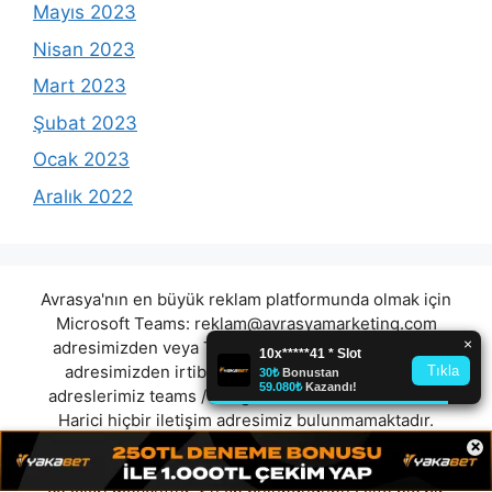
Mayıs 2023
Nisan 2023
Mart 2023
Şubat 2023
Ocak 2023
Aralık 2022
Avrasya'nın en büyük reklam platformunda olmak için
Microsoft Teams:
reklam@avrasyamarketing.com
adresimizden veya Telegram: @Avrasyamarketing
adresimizden irtibat kurabilirsiniz. (Tek iletişim
adreslerimiz teams / telegram ve mail adresimizdir.
Harici hiçbir iletişim adresimiz bulunmamaktadır.
Lütfen itibar etmeyiniz.) Türkiye yasalarına göre 7258
×
sayılı kanun uyarınca yasa dışı bahis oynamanın