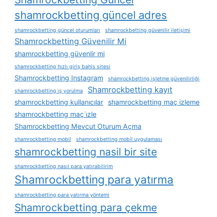
shamrockbetting güncel adres
shamrockbetting güncel oturumları
shamrockbetting güvenilir i̇letişimi
Shamrockbetting Güvenilir Mi
shamrockbetting güvenlir mi
shamrockbetting hızlı giriş bahis sitesi
Shamrockbetting Instagram
shamrockbetting i̇şletme güvenilirliği
Shamrockbetting kayıt
shamrockbetting i̇ş yorulma
shamrockbetting kullanıcılar
shamrockbetting maç izleme
shamrockbetting maç i̇zle
Shamrockbetting Mevcut Oturum Açma
shamrockbetting mobil
shamrockbetting mobil uygulaması
shamrockbetting nasil bir site
shamrockbetting nasıl para yatırabilirim
Shamrockbetting para yatırma
shamrockbetting para yatırma yöntemi
Shamrockbetting para çekme