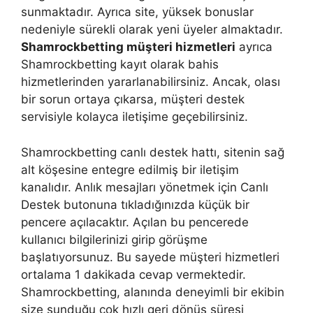
sunmaktadır. Ayrıca site, yüksek bonuslar
nedeniyle sürekli olarak yeni üyeler almaktadır.
Shamrockbetting müşteri hizmetleri
ayrıca
Shamrockbetting kayıt olarak bahis
hizmetlerinden yararlanabilirsiniz. Ancak, olası
bir sorun ortaya çıkarsa, müşteri destek
servisiyle kolayca iletişime geçebilirsiniz.
Shamrockbetting canlı destek hattı, sitenin sağ
alt köşesine entegre edilmiş bir iletişim
kanalıdır. Anlık mesajları yönetmek için Canlı
Destek butonuna tıkladığınızda küçük bir
pencere açılacaktır. Açılan bu pencerede
kullanıcı bilgilerinizi girip görüşme
başlatıyorsunuz. Bu sayede müşteri hizmetleri
ortalama 1 dakikada cevap vermektedir.
Shamrockbetting, alanında deneyimli bir ekibin
size sunduğu çok hızlı geri dönüş süresi