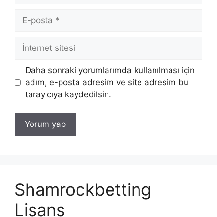
E-
posta
İnternet
sitesi
Daha sonraki yorumlarımda kullanılması için
adım, e-posta adresim ve site adresim bu
tarayıcıya kaydedilsin.
Shamrockbetting
Lisans