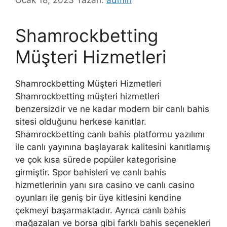
Ocak 18, 2023
Yazarı:
admin
Shamrockbetting
Müşteri Hizmetleri
Shamrockbetting Müşteri Hizmetleri
Shamrockbetting müşteri hizmetleri
benzersizdir ve ne kadar modern bir canlı bahis
sitesi olduğunu herkese kanıtlar.
Shamrockbetting canlı bahis platformu yazılımı
ile canlı yayınına başlayarak kalitesini kanıtlamış
ve çok kısa sürede popüler kategorisine
girmiştir. Spor bahisleri ve canlı bahis
hizmetlerinin yanı sıra casino ve canlı casino
oyunları ile geniş bir üye kitlesini kendine
çekmeyi başarmaktadır. Ayrıca canlı bahis
mağazaları ve borsa gibi farklı bahis seçenekleri