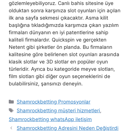
gözlemleyebiliyoruz. Canlı bahis sitesine üye
olduktan sonra karşınıza slot oyunları için açılan
ilk ana sayfa sekmesi çıkacaktır. Asma kilit
başlığına tıkladığımızda karşımıza çıkan yazılım
firmaları dünyanın en iyi patentlerine sahip
kaliteli firmalardır. Quickspin ve gerçekten
Netent gibi şirketler ön planda. Bu firmaların
kalitesine göre belirlenen slot oyunları arasında
klasik slotlar ve 3D slotlar en popüler oyun
türleridir. Ayrıca bu kategoride meyve slotları,
film slotları gibi diğer oyun seçeneklerini de
bulabilirsiniz, şansınızı deneyin.
Kategoriler
Shamrockbetting Promosyonlar
Etiketler
Shamrockbetting müşteri hizmetleri
,
Shamrockbetting whatsApp iletişim
Shamrockbetting Adresini Neden Değiştirdi