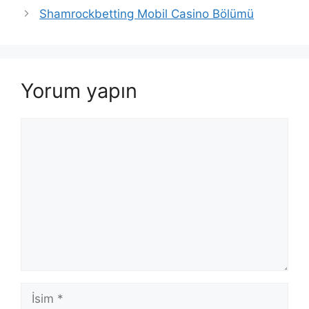
Shamrockbetting Mobil Casino Bölümü
Yorum yapın
Yorum
İsim