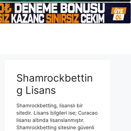
Shamrockbettin
g Lisans
Shamrockbetting, lisanslı bir
sitedir. Lisans bilgileri ise; Curacao
lisansı altında lisanslanmıştır.
Shamrockbetting sitesine güvenli