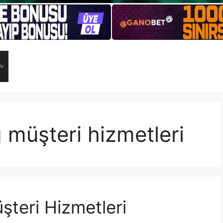
müşteri hizmetleri
teri Hizmetleri