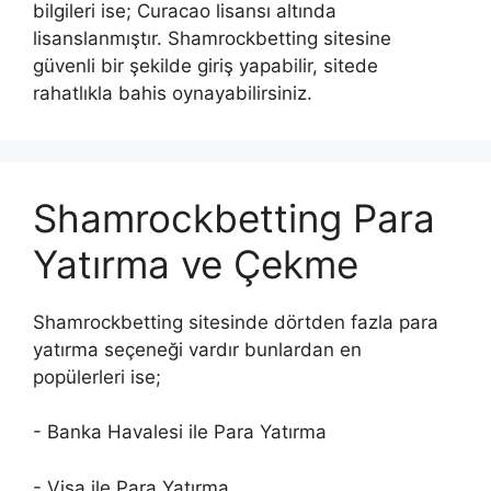
bilgileri ise; Curacao lisansı altında
lisanslanmıştır. Shamrockbetting sitesine
güvenli bir şekilde giriş yapabilir, sitede
rahatlıkla bahis oynayabilirsiniz.
Shamrockbetting Para
Yatırma ve Çekme
Shamrockbetting sitesinde dörtden fazla para
yatırma seçeneği vardır bunlardan en
popülerleri ise;
- Banka Havalesi ile Para Yatırma
- Visa ile Para Yatırma