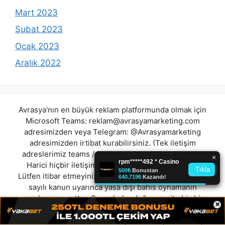
Mart 2023
Şubat 2023
Ocak 2023
Aralık 2022
Avrasya'nın en büyük reklam platformunda olmak için
Microsoft Teams:
reklam@avrasyamarketing.com
adresimizden veya Telegram: @Avrasyamarketing
adresimizden irtibat kurabilirsiniz. (Tek iletişim
adreslerimiz teams / telegram ve mail adresimizdir.
Harici hiçbir iletişim adresimiz bulunmamaktadır.
Lütfen itibar etmeyiniz.) Türkiye yasalarına göre 7258
sayılı kanun uyarınca yasa dışı bahis oynamanın
cezaları mevcuttur. Şu an bulunduğunuz site hiç bir
×
şekilde illegal bahis oyunları oynatmıyor ve oynamaya
aracı olmuyordur.
casinoslot
|
betevrim
|
asporbet
|