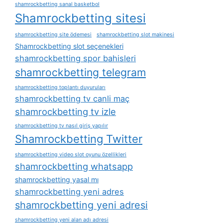
shamrockbetting sanal basketbol
Shamrockbetting sitesi
shamrockbetting site ödemesi
shamrockbetting slot makinesi
Shamrockbetting slot seçenekleri
shamrockbetting spor bahisleri
shamrockbetting telegram
shamrockbetting toplantı duyuruları
shamrockbetting tv canli maç
shamrockbetting tv izle
shamrockbetting tv nasıl giriş yapılır
Shamrockbetting Twitter
shamrockbetting video slot oyunu özellikleri
shamrockbetting whatsapp
shamrockbetting yasal mı
shamrockbetting yeni adres
shamrockbetting yeni adresi
shamrockbetting yeni alan adı adresi