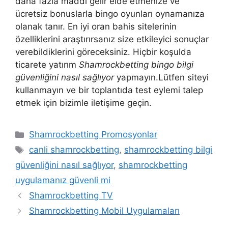
daha fazla maddi gelir elde etmenize ve
ücretsiz bonuslarla bingo oyunları oynamanıza
olanak tanır. En iyi oran bahis sitelerinin
özelliklerini araştırırsanız size etkileyici sonuçlar
verebildiklerini göreceksiniz. Hiçbir koşulda
ticarete yatırım
Shamrockbetting bingo bilgi
güvenliğini nasıl sağlıyor
yapmayın.Lütfen siteyi
kullanmayın ve bir toplantıda test eylemi talep
etmek için bizimle iletişime geçin.
Kategoriler
Shamrockbetting Promosyonlar
Etiketler
canli shamrockbetting
,
shamrockbetting bilgi
güvenliğini nasıl sağlıyor
,
shamrockbetting
uygulamanız güvenli mi
Shamrockbetting TV
Shamrockbetting Mobil Uygulamaları