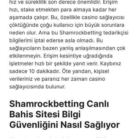
hız ve süreklilik son derece önemlidir. Erişim
hızı, stake etmekten para almaya kadar her
aşamada çalışır. Bu, özellikle casino sağlayıcısı
çöktüğünde çoğu kullanıcı için büyük sorunlara
neden olur. Ama bu Shamrockbetting tedarikçisi
bilgilerimi iptal ederse asla olmadı. Bu
sağlayıcıların bazen yanlış anlaşılmasından çok
etkilenmeyin. Erişim kesintiye uğradığında
işletmeler hızlı bir şekilde yanıt verir. Kaybınız
sadece 10 dakikadır. Öte yandan, kişisel
verileriniz ve paranız her zaman casino
sağlayıcısında bulunur.
Shamrockbetting Canlı
Bahis Sitesi Bilgi
Güvenliğini Nasıl Sağlıyor