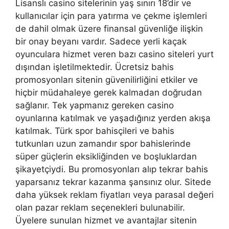
Lisanslı casino sitelerinin yaş sınırı 18’dir ve
kullanıcılar için para yatırma ve çekme işlemleri
de dahil olmak üzere finansal güvenliğe ilişkin
bir onay beyanı vardır. Sadece yerli kaçak
oyunculara hizmet veren bazı casino siteleri yurt
dışından işletilmektedir. Ücretsiz bahis
promosyonları sitenin güvenilirliğini etkiler ve
hiçbir müdahaleye gerek kalmadan doğrudan
sağlanır. Tek yapmanız gereken casino
oyunlarına katılmak ve yaşadığınız yerden akışa
katılmak. Türk spor bahisçileri ve bahis
tutkunları uzun zamandır spor bahislerinde
süper güçlerin eksikliğinden ve boşluklardan
şikayetçiydi. Bu promosyonları alıp tekrar bahis
yaparsanız tekrar kazanma şansınız olur. Sitede
daha yüksek reklam fiyatları veya parasal değeri
olan pazar reklam seçenekleri bulunabilir.
Üyelere sunulan hizmet ve avantajlar sitenin