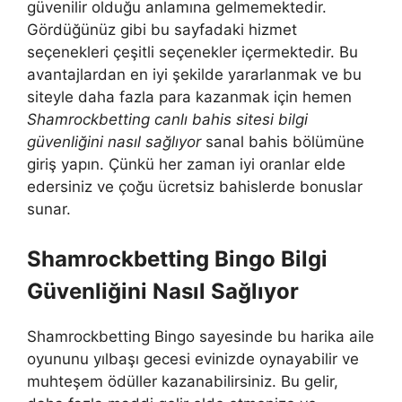
güvenilir olduğu anlamına gelmemektedir.
Gördüğünüz gibi bu sayfadaki hizmet
seçenekleri çeşitli seçenekler içermektedir. Bu
avantajlardan en iyi şekilde yararlanmak ve bu
siteyle daha fazla para kazanmak için hemen
Shamrockbetting canlı bahis sitesi bilgi
güvenliğini nasıl sağlıyor
sanal bahis bölümüne
giriş yapın. Çünkü her zaman iyi oranlar elde
edersiniz ve çoğu ücretsiz bahislerde bonuslar
sunar.
Shamrockbetting Bingo Bilgi
Güvenliğini Nasıl Sağlıyor
Shamrockbetting Bingo sayesinde bu harika aile
oyununu yılbaşı gecesi evinizde oynayabilir ve
muhteşem ödüller kazanabilirsiniz. Bu gelir,