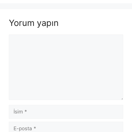
Yorum yapın
Yorum
İsim
E-