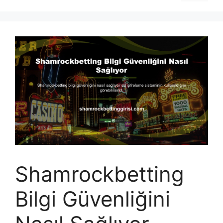
Shamrockbetting
Bilgi Güvenliğini