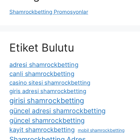
Shamrockbetting Promosyonlar
Etiket Bulutu
adresi shamrockbetting
canli shamrockbetting
casino sitesi shamrockbetting
giris adresi shamrockbetting
girisi shamrockbetting
güncel adresi shamrockbetting
güncel shamrockbetting
kayit shamrockbetting
mobil shamrockbetting
Shamrockbetting Adres