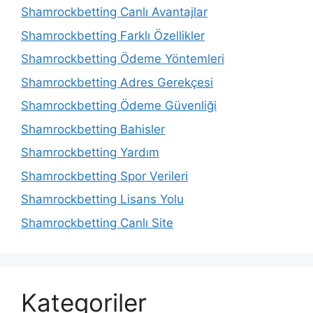
Shamrockbetting Canlı Avantajlar
Shamrockbetting Farklı Özellikler
Shamrockbetting Ödeme Yöntemleri
Shamrockbetting Adres Gerekçesi
Shamrockbetting Ödeme Güvenliği
Shamrockbetting Bahisler
Shamrockbetting Yardım
Shamrockbetting Spor Verileri
Shamrockbetting Lisans Yolu
Shamrockbetting Canlı Site
Kategoriler