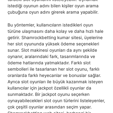
istediği oyunun adını bilen kişiler oyun arama
çubuğuna oyun adını girerek arama yapabilir.
Bu yöntemler, kullanıcıların istedikleri oyun
türüne ulaşmasını daha kolay ve daha hızlı hale
getirir. Shamrockbetting kumar sitesi, üyelerine
her slot oyununda yüksek ödeme seçenekleri
sunar. Slot makinesi oyunları da aynı şekilde
oynanır, aralarındaki fark, tasarımlarında ve
ödeme hatlarında yatmaktadır. Farklı slot
sembolleri ile tasarlanan her slot oyunu, farklı
oranlarda farklı heyecanlar ve bonuslar sağlar.
Ayrıca slot oyunları ile büyük kazanmak isteyen
kullanıcılar için jackpot özellikli oyunlar da
sunmaktadır. Bir jackpot oyunu seçerken
oynayabilecekleri slot oyun türlerini listeleyenler,
çok çeşitli oyunlar arasından seçim yapar.