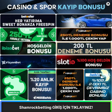
×
Shamrockbetting GİRİŞ İÇİN TIKLAYINIZ!