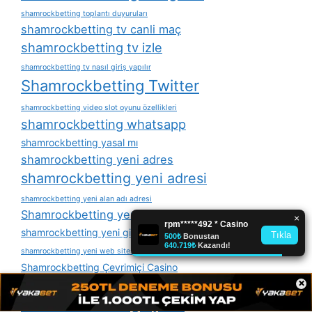
shamrockbetting toplantı duyuruları
shamrockbetting tv canli maç
shamrockbetting tv izle
shamrockbetting tv nasıl giriş yapılır
Shamrockbetting Twitter
shamrockbetting video slot oyunu özellikleri
shamrockbetting whatsapp
shamrockbetting yasal mı
shamrockbetting yeni adres
shamrockbetting yeni adresi
shamrockbetting yeni alan adı adresi
Shamrockbetting yeni giriş
shamrockbetting yeni giriş adresi
shamrockbetting yeni web sitesi
Shamrockbetting Çevrimiçi Casino
×
shamrockbetting ödeme yapıyor mu
Shamrockbetting üyelik