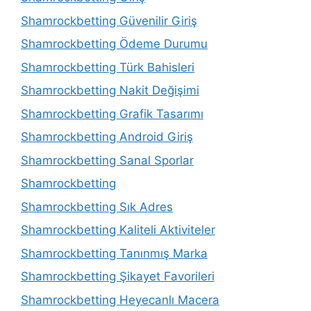
Shamrockbetting Güvenilir Giriş
Shamrockbetting Ödeme Durumu
Shamrockbetting Türk Bahisleri
Shamrockbetting Nakit Değişimi
Shamrockbetting Grafik Tasarımı
Shamrockbetting Android Giriş
Shamrockbetting Sanal Sporlar
Shamrockbetting
Shamrockbetting Sık Adres
Shamrockbetting Kaliteli Aktiviteler
Shamrockbetting Tanınmış Marka
Shamrockbetting Şikayet Favorileri
Shamrockbetting Heyecanlı Macera