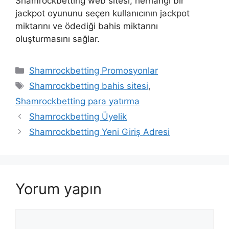
Shamrockbetting web sitesi, herhangi bir
jackpot oyununu seçen kullanıcının jackpot
miktarını ve ödediği bahis miktarını
oluşturmasını sağlar.
Kategoriler
Shamrockbetting Promosyonlar
Etiketler
Shamrockbetting bahis sitesi
,
Shamrockbetting para yatırma
Shamrockbetting Üyelik
Shamrockbetting Yeni Giriş Adresi
Yorum yapın
Yorum