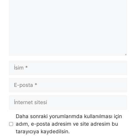
İsim
E-
posta
İnternet
sitesi
Daha sonraki yorumlarımda kullanılması için
adım, e-posta adresim ve site adresim bu
tarayıcıya kaydedilsin.