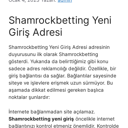
Ocak 4, 2023
Yazarı:
admin
Shamrockbetting Yeni
Giriş Adresi
Shamrockbetting Yeni Giriş Adresi adresinin
duyurusunu ilk olarak Shamrockbetting
gösterdi. Yukarıda da belirttiğimiz gibi konu
sadece adres reklamcılığı değildir. Özellikle, bir
giriş bağlantısı da sağlar. Bağlantılar sayesinde
siteye ve işlevlere erişmek uzun sürmüyor. Bu
aşamada dikkat edilmesi gereken başlıca
noktalar şunlardır:
İnternete bağlanmadan site açılamaz.
Shamrockbetting yeni giriş
öncelikle internet
bağlantınızı kontrol etmeniz önemlidir. Kontrolde