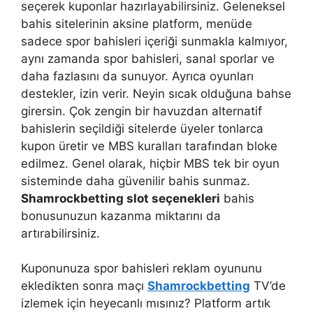
seçerek kuponlar hazırlayabilirsiniz. Geleneksel
bahis sitelerinin aksine platform, menüde
sadece spor bahisleri içeriği sunmakla kalmıyor,
aynı zamanda spor bahisleri, sanal sporlar ve
daha fazlasını da sunuyor. Ayrıca oyunları
destekler, izin verir. Neyin sıcak olduğuna bahse
girersin. Çok zengin bir havuzdan alternatif
bahislerin seçildiği sitelerde üyeler tonlarca
kupon üretir ve MBS kuralları tarafından bloke
edilmez. Genel olarak, hiçbir MBS tek bir oyun
sisteminde daha güvenilir bahis sunmaz.
Shamrockbetting slot seçenekleri
bahis
bonusunuzun kazanma miktarını da
artırabilirsiniz.
Kuponunuza spor bahisleri reklam oyununu
ekledikten sonra maçı
Shamrockbetting
TV’de
izlemek için heyecanlı mısınız? Platform artık