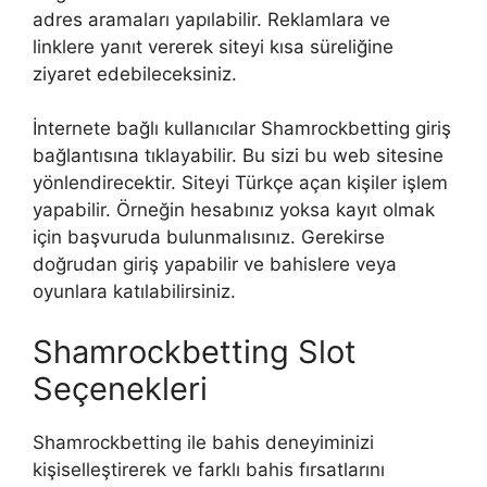
adres aramaları yapılabilir. Reklamlara ve
linklere yanıt vererek siteyi kısa süreliğine
ziyaret edebileceksiniz.
İnternete bağlı kullanıcılar Shamrockbetting giriş
bağlantısına tıklayabilir. Bu sizi bu web sitesine
yönlendirecektir. Siteyi Türkçe açan kişiler işlem
yapabilir. Örneğin hesabınız yoksa kayıt olmak
için başvuruda bulunmalısınız. Gerekirse
doğrudan giriş yapabilir ve bahislere veya
oyunlara katılabilirsiniz.
Shamrockbetting Slot
Seçenekleri
Shamrockbetting ile bahis deneyiminizi
kişiselleştirerek ve farklı bahis fırsatlarını