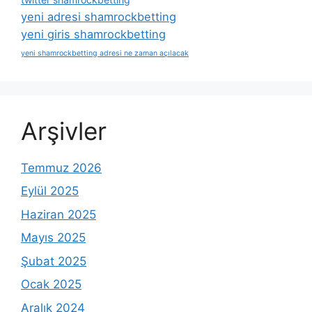
yeni adresi shamrockbetting
yeni giris shamrockbetting
yeni shamrockbetting adresi ne zaman açılacak
Arşivler
Temmuz 2026
Eylül 2025
Haziran 2025
Mayıs 2025
Şubat 2025
Ocak 2025
Aralık 2024