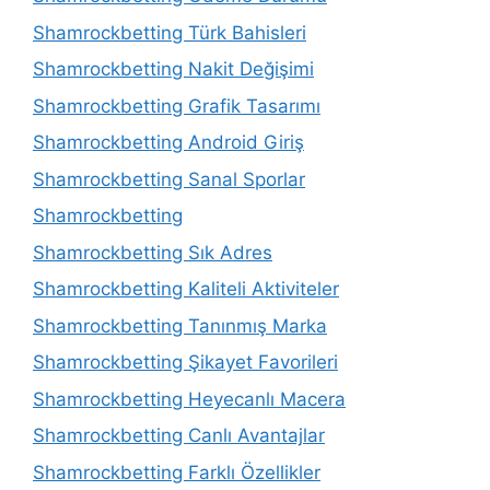
Shamrockbetting Türk Bahisleri
Shamrockbetting Nakit Değişimi
Shamrockbetting Grafik Tasarımı
Shamrockbetting Android Giriş
Shamrockbetting Sanal Sporlar
Shamrockbetting
Shamrockbetting Sık Adres
Shamrockbetting Kaliteli Aktiviteler
Shamrockbetting Tanınmış Marka
Shamrockbetting Şikayet Favorileri
Shamrockbetting Heyecanlı Macera
Shamrockbetting Canlı Avantajlar
Shamrockbetting Farklı Özellikler