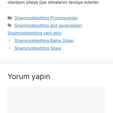
olanların siteye üye olmalarını tavsiye ederler.
Kategoriler
Shamrockbetting Promosyonlar
Etiketler
Shamrockbetting slot seçenekleri
,
Shamrockbetting yeni giriş
Shamrockbetting Bahis Sitesi
Shamrockbetting Sitesi
Yorum yapın
Yorum