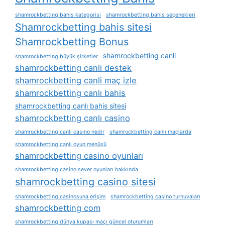
shamrockbetting bahis kategorisi
shamrockbetting bahis seçenekleri
Shamrockbetting bahis sitesi
Shamrockbetting Bonus
shamrockbetting canli
shamrockbetting büyük şirketler
shamrockbetting canli destek
shamrockbetting canli maç izle
shamrockbetting canlı bahis
shamrockbetting canlı bahis sitesi
shamrockbetting canlı casino
shamrockbetting canlı casino nedir
shamrockbetting canlı maçlarda
shamrockbetting canlı oyun menüsü
shamrockbetting casino oyunları
shamrockbetting casino sever oyunları hakkında
shamrockbetting casino sitesi
shamrockbetting casinosuna erişim
shamrockbetting casino turnuvaları
shamrockbetting com
shamrockbetting dünya kupası maçı güncel oturumları