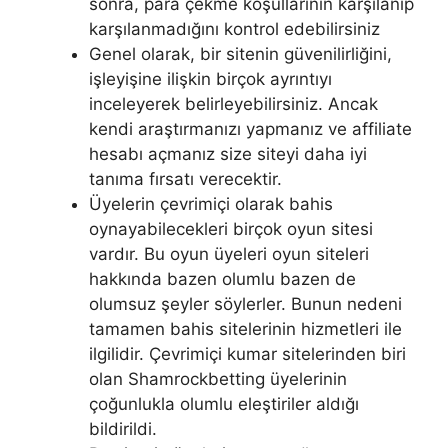
sonra, para çekme koşullarının karşılanıp
karşılanmadığını kontrol edebilirsiniz
Genel olarak, bir sitenin güvenilirliğini,
işleyişine ilişkin birçok ayrıntıyı
inceleyerek belirleyebilirsiniz. Ancak
kendi araştırmanızı yapmanız ve affiliate
hesabı açmanız size siteyi daha iyi
tanıma fırsatı verecektir.
Üyelerin çevrimiçi olarak bahis
oynayabilecekleri birçok oyun sitesi
vardır. Bu oyun üyeleri oyun siteleri
hakkında bazen olumlu bazen de
olumsuz şeyler söylerler. Bunun nedeni
tamamen bahis sitelerinin hizmetleri ile
ilgilidir. Çevrimiçi kumar sitelerinden biri
olan Shamrockbetting üyelerinin
çoğunlukla olumlu eleştiriler aldığı
bildirildi.