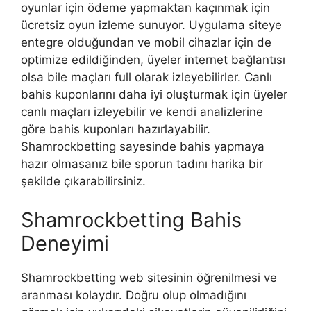
oyunlar için ödeme yapmaktan kaçınmak için
ücretsiz oyun izleme sunuyor. Uygulama siteye
entegre olduğundan ve mobil cihazlar için de
optimize edildiğinden, üyeler internet bağlantısı
olsa bile maçları full olarak izleyebilirler. Canlı
bahis kuponlarını daha iyi oluşturmak için üyeler
canlı maçları izleyebilir ve kendi analizlerine
göre bahis kuponları hazırlayabilir.
Shamrockbetting sayesinde bahis yapmaya
hazır olmasanız bile sporun tadını harika bir
şekilde çıkarabilirsiniz.
Shamrockbetting Bahis
Deneyimi
Shamrockbetting web sitesinin öğrenilmesi ve
aranması kolaydır. Doğru olup olmadığını