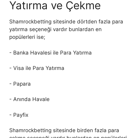
Yatırma ve Çekme
Shamrockbetting sitesinde dörtden fazla para
yatırma seçeneği vardır bunlardan en
popülerleri ise;
- Banka Havalesi ile Para Yatırma
- Visa ile Para Yatırma
- Papara
- Anında Havale
- Payfix
Shamrockbetting sitesinde birden fazla para