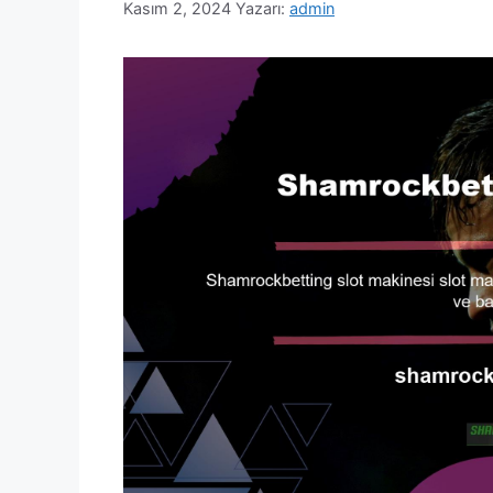
Kasım 2, 2024
Yazarı:
admin