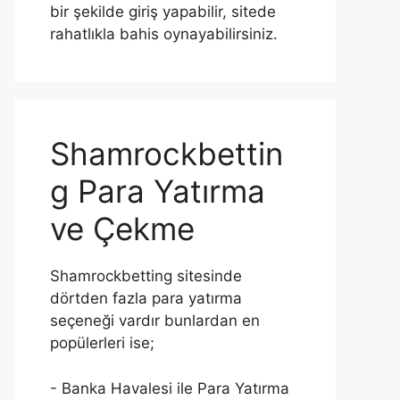
bir şekilde giriş yapabilir, sitede
rahatlıkla bahis oynayabilirsiniz.
Shamrockbettin
g Para Yatırma
ve Çekme
Shamrockbetting sitesinde
dörtden fazla para yatırma
seçeneği vardır bunlardan en
popülerleri ise;
- Banka Havalesi ile Para Yatırma