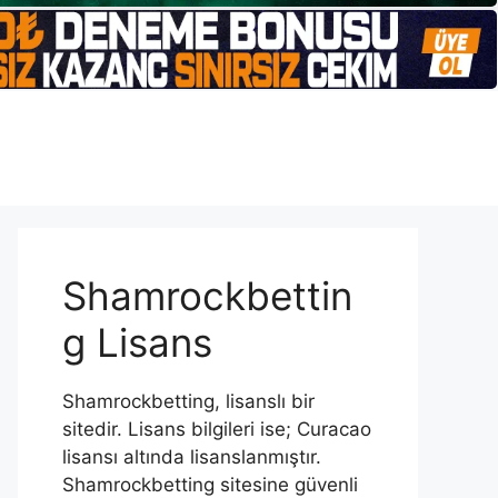
Shamrockbettin
g Lisans
Shamrockbetting, lisanslı bir
sitedir. Lisans bilgileri ise; Curacao
lisansı altında lisanslanmıştır.
Shamrockbetting sitesine güvenli