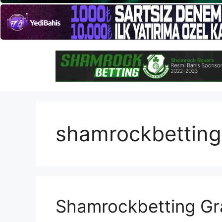
İçeriğe
atla
shamrockbetting t
Shamrockbetting Gra