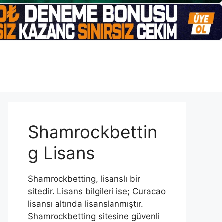
Shamrockbettin
g Lisans
Shamrockbetting, lisanslı bir
sitedir. Lisans bilgileri ise; Curacao
lisansı altında lisanslanmıştır.
Shamrockbetting sitesine güvenli