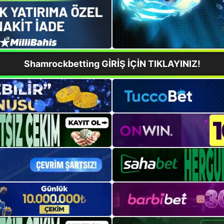
Shamrockbetting GİRİŞ İÇİN TIKLAYINIZ!