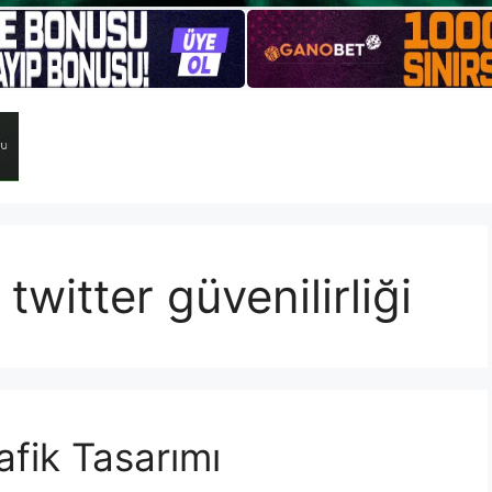
witter güvenilirliği
fik Tasarımı