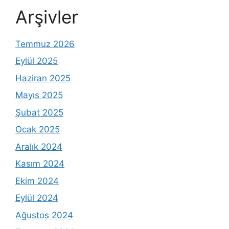
Arşivler
Temmuz 2026
Eylül 2025
Haziran 2025
Mayıs 2025
Şubat 2025
Ocak 2025
Aralık 2024
Kasım 2024
Ekim 2024
Eylül 2024
Ağustos 2024