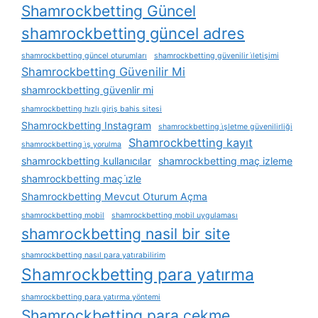
Shamrockbetting Güncel
shamrockbetting güncel adres
shamrockbetting güncel oturumları
shamrockbetting güvenilir i̇letişimi
Shamrockbetting Güvenilir Mi
shamrockbetting güvenlir mi
shamrockbetting hızlı giriş bahis sitesi
Shamrockbetting Instagram
shamrockbetting i̇şletme güvenilirliği
Shamrockbetting kayıt
shamrockbetting i̇ş yorulma
shamrockbetting kullanıcılar
shamrockbetting maç izleme
shamrockbetting maç i̇zle
Shamrockbetting Mevcut Oturum Açma
shamrockbetting mobil
shamrockbetting mobil uygulaması
shamrockbetting nasil bir site
shamrockbetting nasıl para yatırabilirim
Shamrockbetting para yatırma
shamrockbetting para yatırma yöntemi
Shamrockbetting para çekme