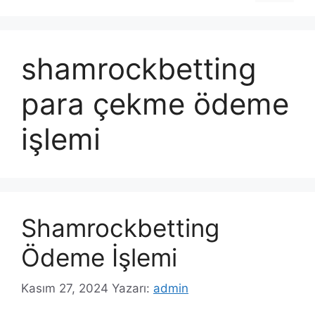
shamrockbetting
para çekme ödeme
işlemi
Shamrockbetting
Ödeme İşlemi
Kasım 27, 2024
Yazarı:
admin