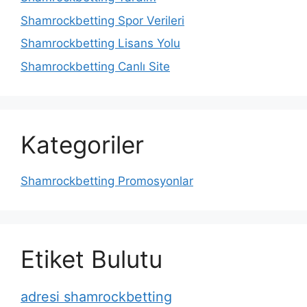
Shamrockbetting Spor Verileri
Shamrockbetting Lisans Yolu
Shamrockbetting Canlı Site
Kategoriler
Shamrockbetting Promosyonlar
Etiket Bulutu
adresi shamrockbetting