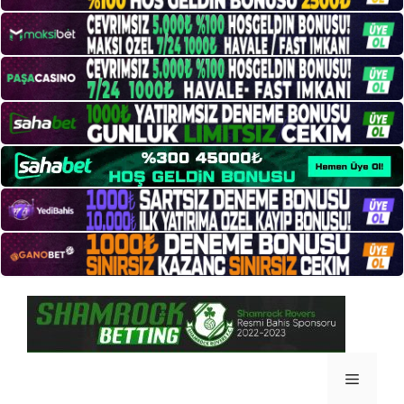
İçeriğe
atla
Menü