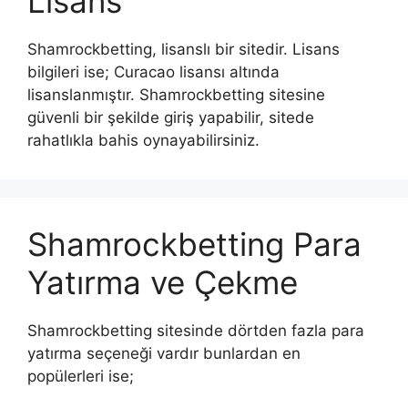
Lisans
Shamrockbetting, lisanslı bir sitedir. Lisans
bilgileri ise; Curacao lisansı altında
lisanslanmıştır. Shamrockbetting sitesine
güvenli bir şekilde giriş yapabilir, sitede
rahatlıkla bahis oynayabilirsiniz.
Shamrockbetting Para
Yatırma ve Çekme
Shamrockbetting sitesinde dörtden fazla para
yatırma seçeneği vardır bunlardan en
popülerleri ise;