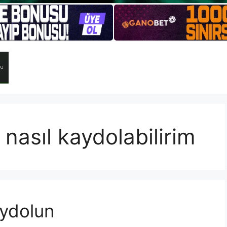
nasıl kaydolabilirim
ydolun