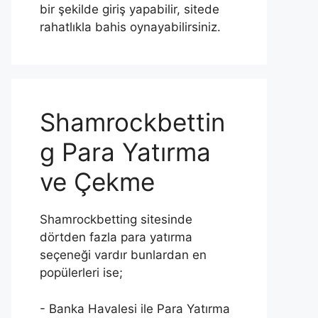
bir şekilde giriş yapabilir, sitede
rahatlıkla bahis oynayabilirsiniz.
Shamrockbettin
g Para Yatırma
ve Çekme
Shamrockbetting sitesinde
dörtden fazla para yatırma
seçeneği vardır bunlardan en
popülerleri ise;
- Banka Havalesi ile Para Yatırma