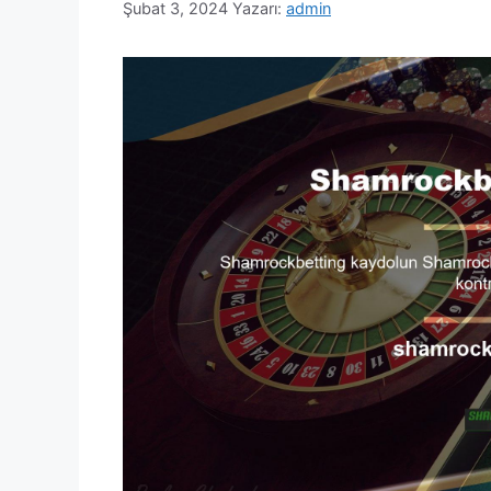
Şubat 3, 2024
Yazarı:
admin