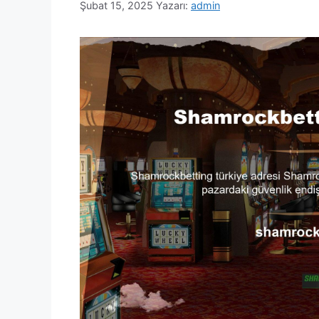
Şubat 15, 2025
Yazarı:
admin