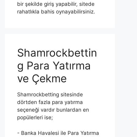
bir şekilde giriş yapabilir, sitede
rahatlıkla bahis oynayabilirsiniz.
Shamrockbettin
g Para Yatırma
ve Çekme
Shamrockbetting sitesinde
dörtden fazla para yatırma
seçeneği vardır bunlardan en
popülerleri ise;
- Banka Havalesi ile Para Yatırma