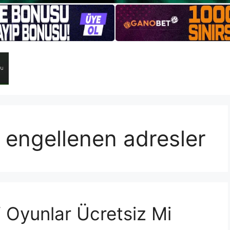
 engellenen adresler
Oyunlar Ücretsiz Mi