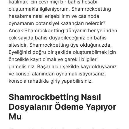
katılmak için çevrimiçi bir bahis hesabı
oluşturmakla ilgileniyorum. Shamrockbetting
hesabıma nasıl erişebilirim ve casinoda
oynamanın potansiyel kazançları nelerdir?
Ancak Shamrockbetting dünyanın her yerinden
çok sayıda bahis duyabileceğiniz bir bahis
sitesidir. Shamrockbetting üye olduğunuzda,
üyeliğinizi doğru bir şekilde oluşturabilmek için
öncelikle kayıt olmalı ve gerekli bilgileri
girmelisiniz. Başarılı bir şekilde kaydolduysanız
ve konsol alanından oynamak istiyorsanız,
konsola rahatlıkla giriş yapabilirsiniz.
Shamrockbetting Nasıl
Dosyalanır Ödeme Yapıyor
Mu