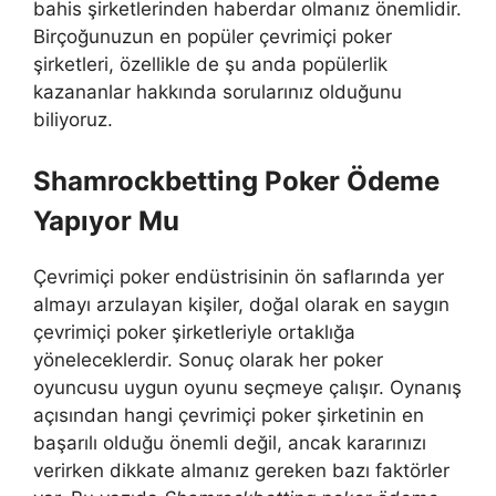
bahis şirketlerinden haberdar olmanız önemlidir.
Birçoğunuzun en popüler çevrimiçi poker
şirketleri, özellikle de şu anda popülerlik
kazananlar hakkında sorularınız olduğunu
biliyoruz.
Shamrockbetting Poker Ödeme
Yapıyor Mu
Çevrimiçi poker endüstrisinin ön saflarında yer
almayı arzulayan kişiler, doğal olarak en saygın
çevrimiçi poker şirketleriyle ortaklığa
yöneleceklerdir. Sonuç olarak her poker
oyuncusu uygun oyunu seçmeye çalışır. Oynanış
açısından hangi çevrimiçi poker şirketinin en
başarılı olduğu önemli değil, ancak kararınızı
verirken dikkate almanız gereken bazı faktörler