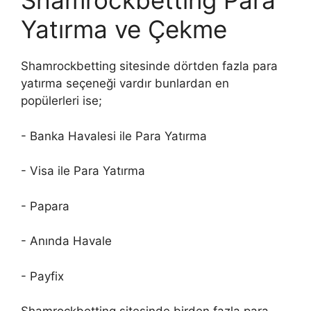
Shamrockbetting Para
Yatırma ve Çekme
Shamrockbetting sitesinde dörtden fazla para
yatırma seçeneği vardır bunlardan en
popülerleri ise;
- Banka Havalesi ile Para Yatırma
- Visa ile Para Yatırma
- Papara
- Anında Havale
- Payfix