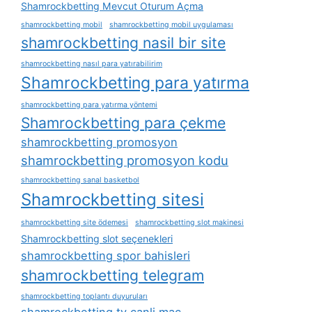
Shamrockbetting Mevcut Oturum Açma
shamrockbetting mobil
shamrockbetting mobil uygulaması
shamrockbetting nasil bir site
shamrockbetting nasıl para yatırabilirim
Shamrockbetting para yatırma
shamrockbetting para yatırma yöntemi
Shamrockbetting para çekme
shamrockbetting promosyon
shamrockbetting promosyon kodu
shamrockbetting sanal basketbol
Shamrockbetting sitesi
shamrockbetting site ödemesi
shamrockbetting slot makinesi
Shamrockbetting slot seçenekleri
shamrockbetting spor bahisleri
shamrockbetting telegram
shamrockbetting toplantı duyuruları
shamrockbetting tv canli maç