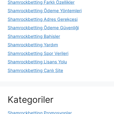
Shamrockbetting Farklı Özellikler
Shamrockbetting Ödeme Yöntemleri
Shamrockbetting Adres Gerekçesi
Shamrockbetting Ödeme Güvenliği
Shamrockbetting Bahisler
Shamrockbetting Yardım
Shamrockbetting Spor Verileri
Shamrockbetting Lisans Yolu
Shamrockbetting Canlı Site
Kategoriler
Shamrockbetting Promosyonlar