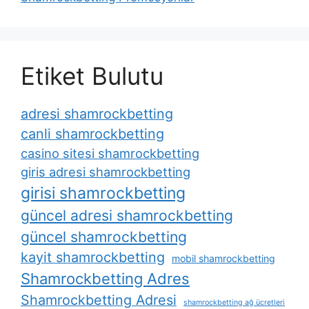
Etiket Bulutu
adresi shamrockbetting
canli shamrockbetting
casino sitesi shamrockbetting
giris adresi shamrockbetting
girisi shamrockbetting
güncel adresi shamrockbetting
güncel shamrockbetting
kayit shamrockbetting
mobil shamrockbetting
Shamrockbetting Adres
Shamrockbetting Adresi
shamrockbetting ağ ücretleri