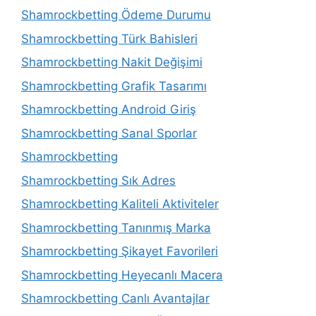
Shamrockbetting Ödeme Durumu
Shamrockbetting Türk Bahisleri
Shamrockbetting Nakit Değişimi
Shamrockbetting Grafik Tasarımı
Shamrockbetting Android Giriş
Shamrockbetting Sanal Sporlar
Shamrockbetting
Shamrockbetting Sık Adres
Shamrockbetting Kaliteli Aktiviteler
Shamrockbetting Tanınmış Marka
Shamrockbetting Şikayet Favorileri
Shamrockbetting Heyecanlı Macera
Shamrockbetting Canlı Avantajlar