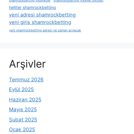
shamrockbetting şikayetler
shamrockbetting şikayet soruları
twitter shamrockbetting
yeni adresi shamrockbetting
yeni giris shamrockbetting
yeni shamrockbetting adresi ne zaman açılacak
Arşivler
Temmuz 2026
Eylül 2025
Haziran 2025
Mayıs 2025
Şubat 2025
Ocak 2025