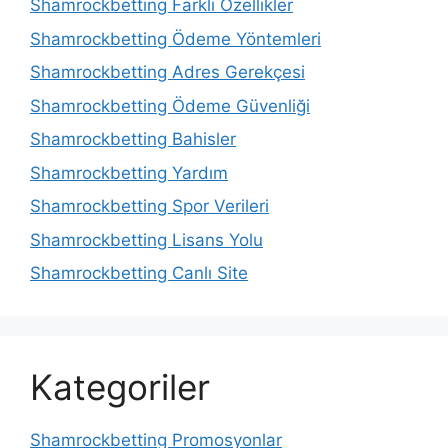
Shamrockbetting Farklı Özellikler
Shamrockbetting Ödeme Yöntemleri
Shamrockbetting Adres Gerekçesi
Shamrockbetting Ödeme Güvenliği
Shamrockbetting Bahisler
Shamrockbetting Yardım
Shamrockbetting Spor Verileri
Shamrockbetting Lisans Yolu
Shamrockbetting Canlı Site
Kategoriler
Shamrockbetting Promosyonlar