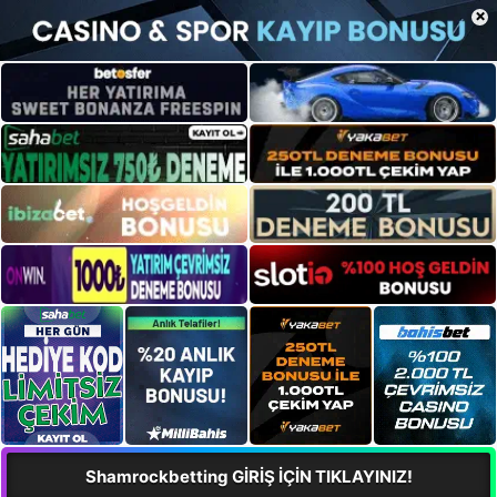
×
Shamrockbetting GİRİŞ İÇİN TIKLAYINIZ!