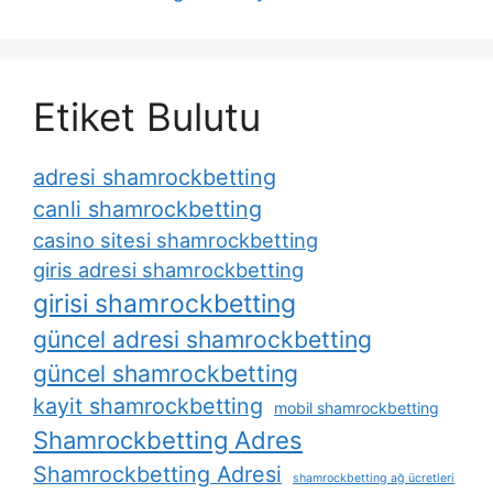
Etiket Bulutu
adresi shamrockbetting
canli shamrockbetting
casino sitesi shamrockbetting
giris adresi shamrockbetting
girisi shamrockbetting
güncel adresi shamrockbetting
güncel shamrockbetting
kayit shamrockbetting
mobil shamrockbetting
Shamrockbetting Adres
Shamrockbetting Adresi
shamrockbetting ağ ücretleri