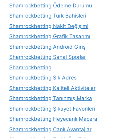
Shamrockbetting Ödeme Durumu
Shamrockbetting Türk Bahisleri
Shamrockbetting Nakit Değişimi
Shamrockbetting Grafik Tasarımı
Shamrockbetting Android Giriş
Shamrockbetting Sanal Sporlar
Shamrockbetting
Shamrockbetting Sık Adres
Shamrockbetting Kaliteli Aktiviteler
Shamrockbetting Tanınmış Marka
Shamrockbetting Şikayet Favorileri
Shamrockbetting Heyecanlı Macera
Shamrockbetting Canlı Avantajlar