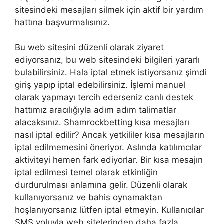
sitesindeki mesajları silmek için aktif bir yardım
hattına başvurmalısınız.
Bu web sitesini düzenli olarak ziyaret
ediyorsanız, bu web sitesindeki bilgileri yararlı
bulabilirsiniz. Hala iptal etmek istiyorsanız şimdi
giriş yapıp iptal edebilirsiniz. İşlemi manuel
olarak yapmayı tercih ederseniz canlı destek
hattımız aracılığıyla adım adım talimatlar
alacaksınız. Shamrockbetting kısa mesajları
nasıl iptal edilir? Ancak yetkililer kısa mesajların
iptal edilmemesini öneriyor. Aslında katılımcılar
aktiviteyi hemen fark ediyorlar. Bir kısa mesajın
iptal edilmesi temel olarak etkinliğin
durdurulması anlamına gelir. Düzenli olarak
kullanıyorsanız ve bahis oynamaktan
hoşlanıyorsanız lütfen iptal etmeyin. Kullanıcılar
SMS yoluyla web sitelerinden daha fazla