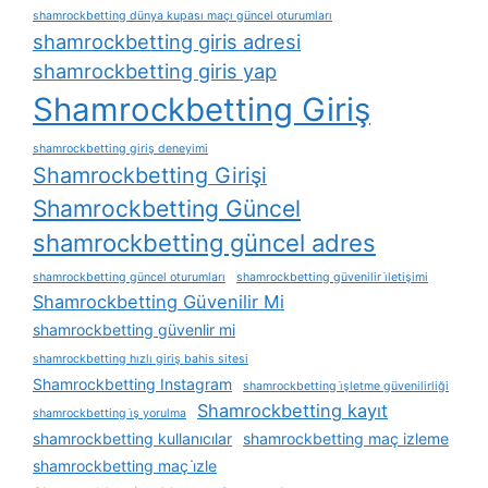
shamrockbetting dünya kupası maçı güncel oturumları
shamrockbetting giris adresi
shamrockbetting giris yap
Shamrockbetting Giriş
shamrockbetting giriş deneyimi
Shamrockbetting Girişi
Shamrockbetting Güncel
shamrockbetting güncel adres
shamrockbetting güncel oturumları
shamrockbetting güvenilir i̇letişimi
Shamrockbetting Güvenilir Mi
shamrockbetting güvenlir mi
shamrockbetting hızlı giriş bahis sitesi
Shamrockbetting Instagram
shamrockbetting i̇şletme güvenilirliği
Shamrockbetting kayıt
shamrockbetting i̇ş yorulma
shamrockbetting kullanıcılar
shamrockbetting maç izleme
shamrockbetting maç i̇zle