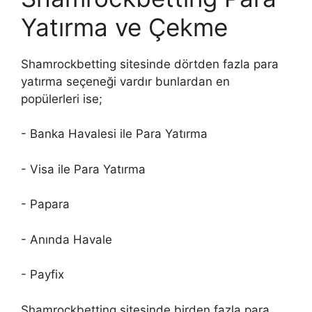
Yatırma ve Çekme
Shamrockbetting sitesinde dörtden fazla para
yatırma seçeneği vardır bunlardan en
popülerleri ise;
- Banka Havalesi ile Para Yatırma
- Visa ile Para Yatırma
- Papara
- Anında Havale
- Payfix
Shamrockbetting sitesinde birden fazla para