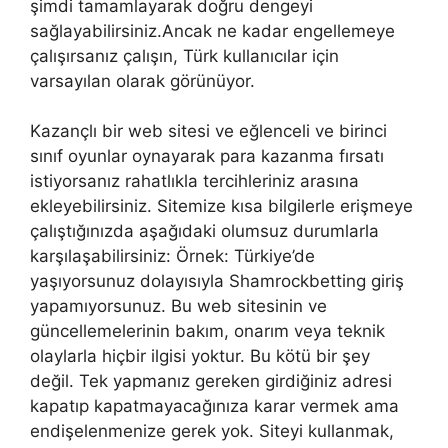
şimdi tamamlayarak doğru dengeyi
sağlayabilirsiniz.Ancak ne kadar engellemeye
çalışırsanız çalışın, Türk kullanıcılar için
varsayılan olarak görünüyor.
Kazançlı bir web sitesi ve eğlenceli ve birinci
sınıf oyunlar oynayarak para kazanma fırsatı
istiyorsanız rahatlıkla tercihleriniz arasına
ekleyebilirsiniz. Sitemize kısa bilgilerle erişmeye
çalıştığınızda aşağıdaki olumsuz durumlarla
karşılaşabilirsiniz: Örnek: Türkiye’de
yaşıyorsunuz dolayısıyla Shamrockbetting giriş
yapamıyorsunuz. Bu web sitesinin ve
güncellemelerinin bakım, onarım veya teknik
olaylarla hiçbir ilgisi yoktur. Bu kötü bir şey
değil. Tek yapmanız gereken girdiğiniz adresi
kapatıp kapatmayacağınıza karar vermek ama
endişelenmenize gerek yok. Siteyi kullanmak,