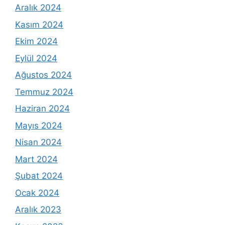
Aralık 2024
Kasım 2024
Ekim 2024
Eylül 2024
Ağustos 2024
Temmuz 2024
Haziran 2024
Mayıs 2024
Nisan 2024
Mart 2024
Şubat 2024
Ocak 2024
Aralık 2023