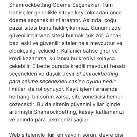
Shamrockbetting Ödeme Seçenekleri Tüm
bahisçiler genellikle siteye kaydolmadan önce
ödeme seçeneklerini araştırır. Aslında, çoğu
pazar sitesi bunu haklı çıkarmaz. Günümüzde
güvenilir bir web sitesi bulmak çok zor. Ancak
bazı eski ve güvenilir siteler hala mevcuttur ve
oldukça ilgi çekicidir. Kullanıcı bahse girer ve
kredi kazanırsa, kullanıcı bu krediyi kolayca
çekebilir. Elbette burada kredili mevduat hesabı
seçenekleri ve düşük devir
Shamrockbetting
para çekme seçenekleri casino oyunu nedir
limitleri de rol oynuyor. Kayıt işlemi sırasında
herhangi bir sorun varsa, site yöneticisi hemen
çözecektir. Bu da sitenin güvenini yıllar içinde
artırmıştır.Shamrockbetting, kasayı katlamanızı
ve anında para çekmenizi sağlar.
Web siteleriyle ilgili en yaygın sorun, devre dışı