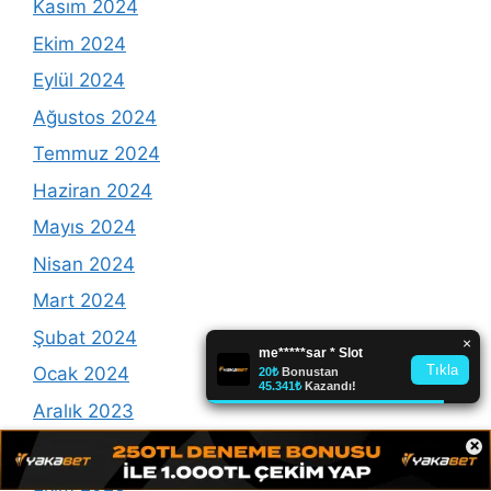
Kasım 2024
Ekim 2024
Eylül 2024
Ağustos 2024
Temmuz 2024
Haziran 2024
Mayıs 2024
Nisan 2024
Mart 2024
Şubat 2024
Ocak 2024
Aralık 2023
×
Kasım 2023
Ekim 2023