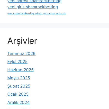
yeni adresi shamrockbetting
yeni giris shamrockbetting
yeni shamrockbetting adresi ne zaman açılacak
Arşivler
Temmuz 2026
Eylül 2025
Haziran 2025
Mayıs 2025
Şubat 2025
Ocak 2025
Aralık 2024