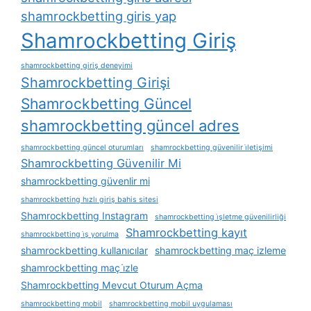
shamrockbetting giris yap
Shamrockbetting Giriş
shamrockbetting giriş deneyimi
Shamrockbetting Girişi
Shamrockbetting Güncel
shamrockbetting güncel adres
shamrockbetting güncel oturumları
shamrockbetting güvenilir i̇letişimi
Shamrockbetting Güvenilir Mi
shamrockbetting güvenlir mi
shamrockbetting hızlı giriş bahis sitesi
Shamrockbetting Instagram
shamrockbetting i̇şletme güvenilirliği
Shamrockbetting kayıt
shamrockbetting i̇ş yorulma
shamrockbetting kullanıcılar
shamrockbetting maç izleme
shamrockbetting maç i̇zle
Shamrockbetting Mevcut Oturum Açma
shamrockbetting mobil
shamrockbetting mobil uygulaması