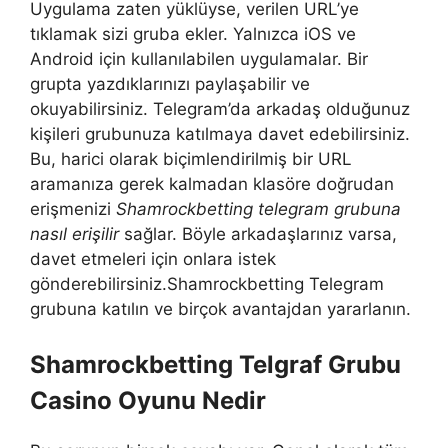
Uygulama zaten yüklüyse, verilen URL’ye
tıklamak sizi gruba ekler. Yalnızca iOS ve
Android için kullanılabilen uygulamalar. Bir
grupta yazdıklarınızı paylaşabilir ve
okuyabilirsiniz. Telegram’da arkadaş olduğunuz
kişileri grubunuza katılmaya davet edebilirsiniz.
Bu, harici olarak biçimlendirilmiş bir URL
aramanıza gerek kalmadan klasöre doğrudan
erişmenizi
Shamrockbetting telegram grubuna
nasıl erişilir
sağlar. Böyle arkadaşlarınız varsa,
davet etmeleri için onlara istek
gönderebilirsiniz.Shamrockbetting Telegram
grubuna katılın ve birçok avantajdan yararlanın.
Shamrockbetting Telgraf Grubu
Casino Oyunu Nedir