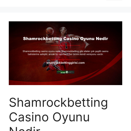
Shamrockbetting
Casino Oyunu