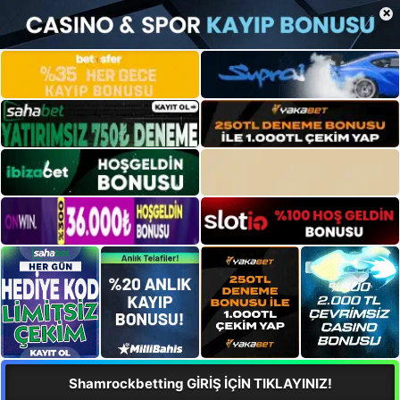
×
Shamrockbetting GİRİŞ İÇİN TIKLAYINIZ!