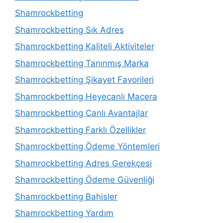
Shamrockbetting
Shamrockbetting Sık Adres
Shamrockbetting Kaliteli Aktiviteler
Shamrockbetting Tanınmış Marka
Shamrockbetting Şikayet Favorileri
Shamrockbetting Heyecanlı Macera
Shamrockbetting Canlı Avantajlar
Shamrockbetting Farklı Özellikler
Shamrockbetting Ödeme Yöntemleri
Shamrockbetting Adres Gerekçesi
Shamrockbetting Ödeme Güvenliği
Shamrockbetting Bahisler
Shamrockbetting Yardım