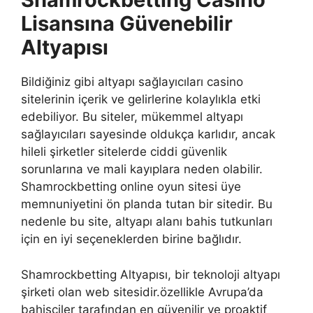
Lisansına Güvenebilir
Altyapısı
Bildiğiniz gibi altyapı sağlayıcıları casino
sitelerinin içerik ve gelirlerine kolaylıkla etki
edebiliyor. Bu siteler, mükemmel altyapı
sağlayıcıları sayesinde oldukça karlıdır, ancak
hileli şirketler sitelerde ciddi güvenlik
sorunlarına ve mali kayıplara neden olabilir.
Shamrockbetting online oyun sitesi üye
memnuniyetini ön planda tutan bir sitedir. Bu
nedenle bu site, altyapı alanı bahis tutkunları
için en iyi seçeneklerden birine bağlıdır.
Shamrockbetting Altyapısı, bir teknoloji altyapı
şirketi olan web sitesidir.özellikle Avrupa’da
bahisçiler tarafından en güvenilir ve proaktif