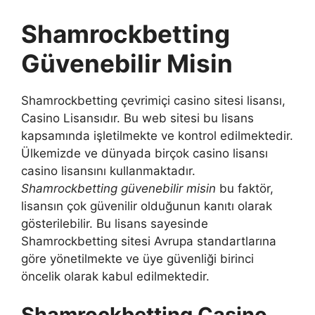
Shamrockbetting
Güvenebilir Misin
Shamrockbetting çevrimiçi casino sitesi lisansı,
Casino Lisansıdır. Bu web sitesi bu lisans
kapsamında işletilmekte ve kontrol edilmektedir.
Ülkemizde ve dünyada birçok casino lisansı
casino lisansını kullanmaktadır.
Shamrockbetting güvenebilir misin
bu faktör,
lisansın çok güvenilir olduğunun kanıtı olarak
gösterilebilir. Bu lisans sayesinde
Shamrockbetting sitesi Avrupa standartlarına
göre yönetilmekte ve üye güvenliği birinci
öncelik olarak kabul edilmektedir.
Shamrockbetting Casino