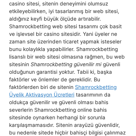
casino sitesi, sitenin deneyimini olumsuz
etkileyebilirken, iyi tasarlanmış bir web sitesi,
aldığınız keyfi büyük ölçüde artırabilir.
Shamrockbetting web sitesi tasarımı çok basit
ve işlevsel bir casino sitesidir. Yani üyeler ne
zaman site üzerinden ticaret yapmak isteseler
bunu kolaylıkla yapabilirler. Shamrockbetting
lisanslı bir web sitesi olmasına rağmen, bu web
sitesinin
Shamrockbetting güvenilir mi
güvenli
olduğunun garantisi yoktur. Tabii ki, başka
faktörler ve önlemler de gereklidir. Bu
faktörlerden biri de sitenin
Shamrockbetting
Üyelik Aktivasyon Ücretleri
tasarımının da
oldukça güvenilir ve güvenli olması bahis
severlerin Shamrockbetting online bahis
sitesinde oynarken herhangi bir sorunla
karşılaşmamasıdır. Sitenin arayüzü güvenlidir,
bu nedenle sitede hiçbir bahisçi bilgisi çalınmaz