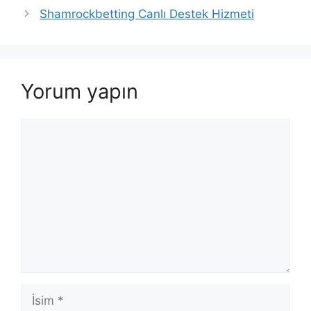
Shamrockbetting Canlı Destek Hizmeti
Yorum yapın
Yorum
İsim