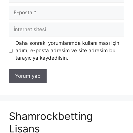
E-
posta
İnternet
sitesi
Daha sonraki yorumlarımda kullanılması için
adım, e-posta adresim ve site adresim bu
tarayıcıya kaydedilsin.
Shamrockbetting
Lisans