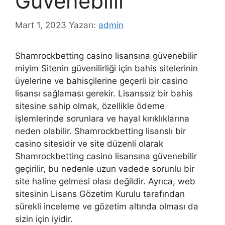
Güvenebilir
Mart 1, 2023
Yazarı:
admin
Shamrockbetting casino lisansına güvenebilir
miyim Sitenin güvenilirliği için bahis sitelerinin
üyelerine ve bahisçilerine geçerli bir casino
lisansı sağlaması gerekir. Lisanssız bir bahis
sitesine sahip olmak, özellikle ödeme
işlemlerinde sorunlara ve hayal kırıklıklarına
neden olabilir. Shamrockbetting lisanslı bir
casino sitesidir ve site düzenli olarak
Shamrockbetting casino lisansına güvenebilir
geçirilir, bu nedenle uzun vadede sorunlu bir
site haline gelmesi olası değildir. Ayrıca, web
sitesinin Lisans Gözetim Kurulu tarafından
sürekli inceleme ve gözetim altında olması da
sizin için iyidir.