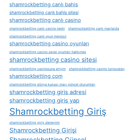
shamrockbetting canlı bahis
shamrockbetting canlı bahis sitesi
shamrockbetting canlı casino
shamrockbetting canlı casino nedir
shamrockbetting canlı maçlarda
shamrockbetting canlı oyun menüsü
shamrockbetting casino oyunları
shamrockbetting casino sever oyunları hakkında
shamrockbetting casino sitesi
shamrockbetting casinosuna erişim
shamrockbetting casino turnuvaları
shamrockbetting com
shamrockbetting dünya kupası maçı güncel oturumları
shamrockbetting giris adresi
shamrockbetting giris yap
Shamrockbetting Giriş
shamrockbetting giriş deneyimi
Shamrockbetting Girişi
Shamrockbetting Güncel