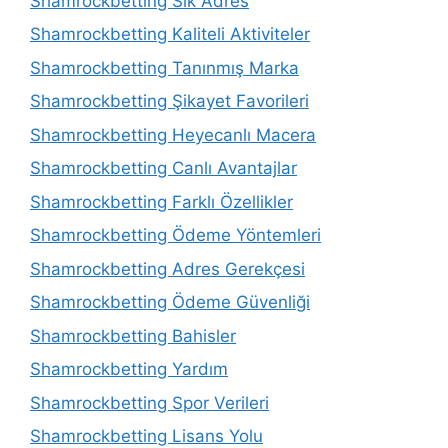
Shamrockbetting Sık Adres
Shamrockbetting Kaliteli Aktiviteler
Shamrockbetting Tanınmış Marka
Shamrockbetting Şikayet Favorileri
Shamrockbetting Heyecanlı Macera
Shamrockbetting Canlı Avantajlar
Shamrockbetting Farklı Özellikler
Shamrockbetting Ödeme Yöntemleri
Shamrockbetting Adres Gerekçesi
Shamrockbetting Ödeme Güvenliği
Shamrockbetting Bahisler
Shamrockbetting Yardım
Shamrockbetting Spor Verileri
Shamrockbetting Lisans Yolu