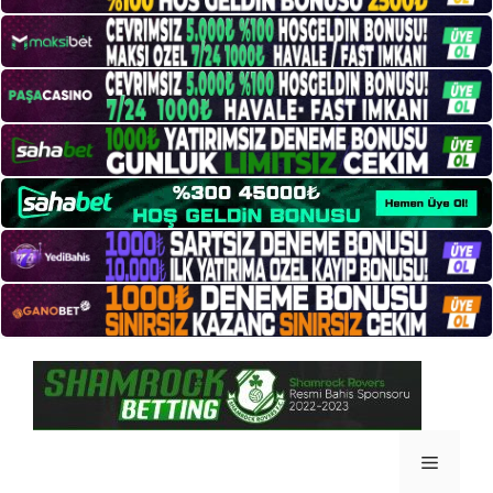
İçeriğe
atla
Menü