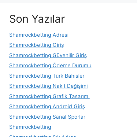
Son Yazılar
Shamrockbetting Adresi
Shamrockbetting Giriş
Shamrockbetting Güvenilir Giriş
Shamrockbetting Ödeme Durumu
Shamrockbetting Türk Bahisleri
Shamrockbetting Nakit Değişimi
Shamrockbetting Grafik Tasarımı
Shamrockbetting Android Giriş
Shamrockbetting Sanal Sporlar
Shamrockbetting