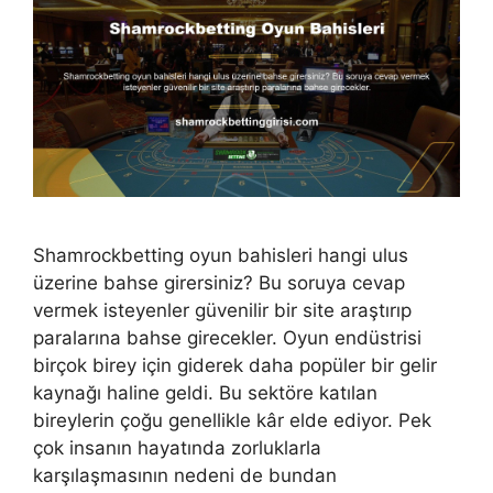
Shamrockbetting oyun bahisleri hangi ulus
üzerine bahse girersiniz? Bu soruya cevap
vermek isteyenler güvenilir bir site araştırıp
paralarına bahse girecekler. Oyun endüstrisi
birçok birey için giderek daha popüler bir gelir
kaynağı haline geldi. Bu sektöre katılan
bireylerin çoğu genellikle kâr elde ediyor. Pek
çok insanın hayatında zorluklarla
karşılaşmasının nedeni de bundan