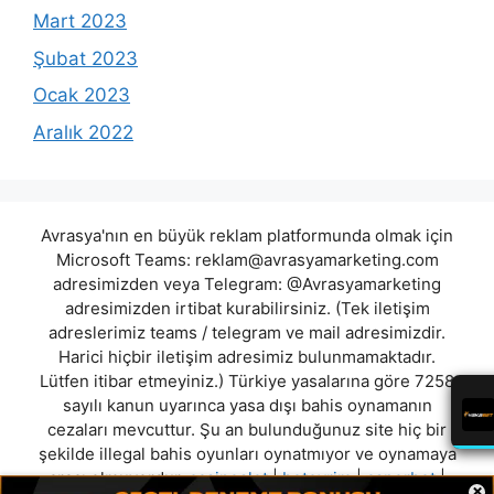
Mart 2023
Şubat 2023
Ocak 2023
Aralık 2022
Avrasya'nın en büyük reklam platformunda olmak için
Microsoft Teams:
reklam@avrasyamarketing.com
adresimizden veya Telegram: @Avrasyamarketing
adresimizden irtibat kurabilirsiniz. (Tek iletişim
adreslerimiz teams / telegram ve mail adresimizdir.
Harici hiçbir iletişim adresimiz bulunmamaktadır.
Lütfen itibar etmeyiniz.) Türkiye yasalarına göre 7258
sayılı kanun uyarınca yasa dışı bahis oynamanın
cezaları mevcuttur. Şu an bulunduğunuz site hiç bir
şekilde illegal bahis oyunları oynatmıyor ve oynamaya
aracı olmuyordur.
casinoslot
|
betevrim
|
asporbet
|
×