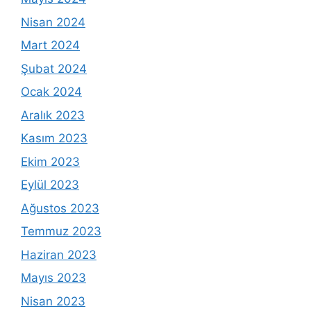
Nisan 2024
Mart 2024
Şubat 2024
Ocak 2024
Aralık 2023
Kasım 2023
Ekim 2023
Eylül 2023
Ağustos 2023
Temmuz 2023
Haziran 2023
Mayıs 2023
Nisan 2023