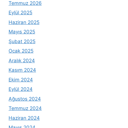
Temmuz 2026
Eylül 2025
Haziran 2025
Mayıs 2025
Şubat 2025
Ocak 2025
Aralık 2024
Kasım 2024
Ekim 2024
Eylül 2024
Ağustos 2024
Temmuz 2024
Haziran 2024
Mayıs 2024