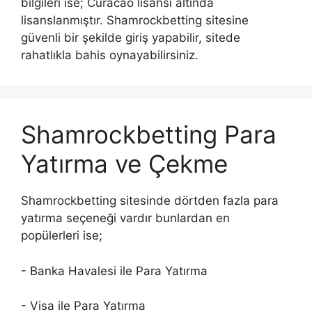
bilgileri ise; Curacao lisansı altında
lisanslanmıştır. Shamrockbetting sitesine
güvenli bir şekilde giriş yapabilir, sitede
rahatlıkla bahis oynayabilirsiniz.
Shamrockbetting Para
Yatırma ve Çekme
Shamrockbetting sitesinde dörtden fazla para
yatırma seçeneği vardır bunlardan en
popülerleri ise;
- Banka Havalesi ile Para Yatırma
- Visa ile Para Yatırma