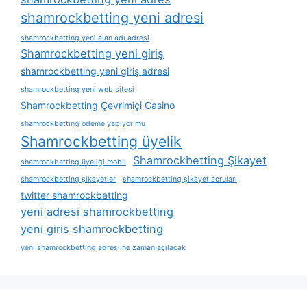
shamrockbetting yeni adresi
shamrockbetting yeni alan adı adresi
Shamrockbetting yeni giriş
shamrockbetting yeni giriş adresi
shamrockbetting yeni web sitesi
Shamrockbetting Çevrimiçi Casino
shamrockbetting ödeme yapıyor mu
Shamrockbetting üyelik
Shamrockbetting Şikayet
shamrockbetting üyeliği mobil
shamrockbetting şikayetler
shamrockbetting şikayet soruları
twitter shamrockbetting
yeni adresi shamrockbetting
yeni giris shamrockbetting
yeni shamrockbetting adresi ne zaman açılacak