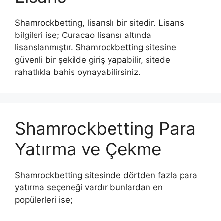
Shamrockbetting, lisanslı bir sitedir. Lisans
bilgileri ise; Curacao lisansı altında
lisanslanmıştır. Shamrockbetting sitesine
güvenli bir şekilde giriş yapabilir, sitede
rahatlıkla bahis oynayabilirsiniz.
Shamrockbetting Para
Yatırma ve Çekme
Shamrockbetting sitesinde dörtden fazla para
yatırma seçeneği vardır bunlardan en
popülerleri ise;