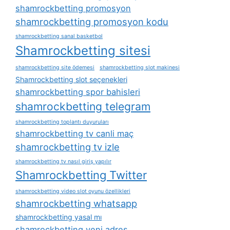
shamrockbetting promosyon
shamrockbetting promosyon kodu
shamrockbetting sanal basketbol
Shamrockbetting sitesi
shamrockbetting site ödemesi
shamrockbetting slot makinesi
Shamrockbetting slot seçenekleri
shamrockbetting spor bahisleri
shamrockbetting telegram
shamrockbetting toplantı duyuruları
shamrockbetting tv canli maç
shamrockbetting tv izle
shamrockbetting tv nasıl giriş yapılır
Shamrockbetting Twitter
shamrockbetting video slot oyunu özellikleri
shamrockbetting whatsapp
shamrockbetting yasal mı
shamrockbetting yeni adres