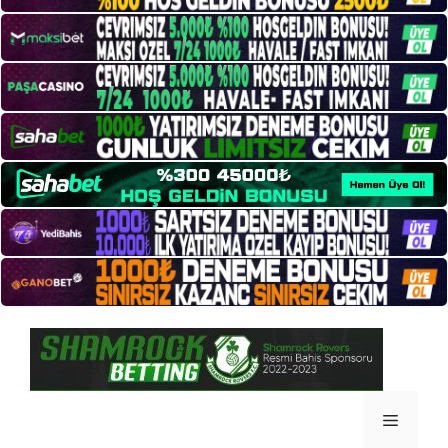
İçeriğe
atla
Menü