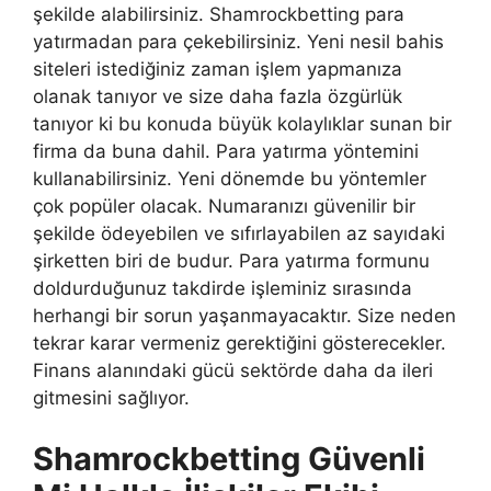
şekilde alabilirsiniz. Shamrockbetting para
yatırmadan para çekebilirsiniz. Yeni nesil bahis
siteleri istediğiniz zaman işlem yapmanıza
olanak tanıyor ve size daha fazla özgürlük
tanıyor ki bu konuda büyük kolaylıklar sunan bir
firma da buna dahil. Para yatırma yöntemini
kullanabilirsiniz. Yeni dönemde bu yöntemler
çok popüler olacak. Numaranızı güvenilir bir
şekilde ödeyebilen ve sıfırlayabilen az sayıdaki
şirketten biri de budur. Para yatırma formunu
doldurduğunuz takdirde işleminiz sırasında
herhangi bir sorun yaşanmayacaktır. Size neden
tekrar karar vermeniz gerektiğini gösterecekler.
Finans alanındaki gücü sektörde daha da ileri
gitmesini sağlıyor.
Shamrockbetting Güvenli