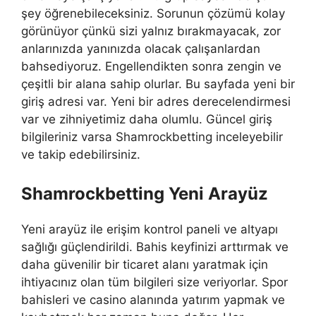
şey öğrenebileceksiniz. Sorunun çözümü kolay
görünüyor çünkü sizi yalnız bırakmayacak, zor
anlarınızda yanınızda olacak çalışanlardan
bahsediyoruz. Engellendikten sonra zengin ve
çeşitli bir alana sahip olurlar. Bu sayfada yeni bir
giriş adresi var. Yeni bir adres derecelendirmesi
var ve zihniyetimiz daha olumlu. Güncel giriş
bilgileriniz varsa Shamrockbetting inceleyebilir
ve takip edebilirsiniz.
Shamrockbetting Yeni Arayüz
Yeni arayüz ile erişim kontrol paneli ve altyapı
sağlığı güçlendirildi. Bahis keyfinizi arttırmak ve
daha güvenilir bir ticaret alanı yaratmak için
ihtiyacınız olan tüm bilgileri size veriyorlar. Spor
bahisleri ve casino alanında yatırım yapmak ve