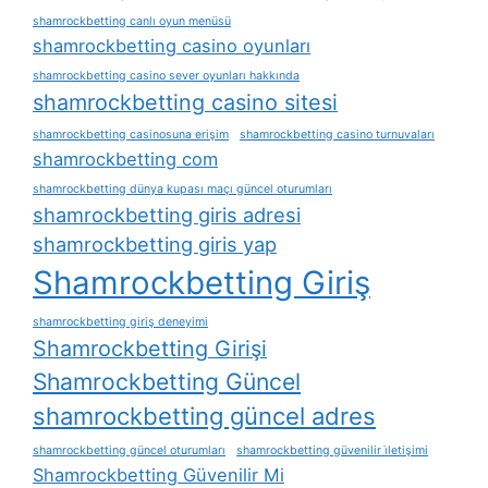
shamrockbetting canlı oyun menüsü
shamrockbetting casino oyunları
shamrockbetting casino sever oyunları hakkında
shamrockbetting casino sitesi
shamrockbetting casinosuna erişim
shamrockbetting casino turnuvaları
shamrockbetting com
shamrockbetting dünya kupası maçı güncel oturumları
shamrockbetting giris adresi
shamrockbetting giris yap
Shamrockbetting Giriş
shamrockbetting giriş deneyimi
Shamrockbetting Girişi
Shamrockbetting Güncel
shamrockbetting güncel adres
shamrockbetting güncel oturumları
shamrockbetting güvenilir i̇letişimi
Shamrockbetting Güvenilir Mi