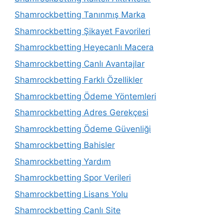
Shamrockbetting Tanınmış Marka
Shamrockbetting Şikayet Favorileri
Shamrockbetting Heyecanlı Macera
Shamrockbetting Canlı Avantajlar
Shamrockbetting Farklı Özellikler
Shamrockbetting Ödeme Yöntemleri
Shamrockbetting Adres Gerekçesi
Shamrockbetting Ödeme Güvenliği
Shamrockbetting Bahisler
Shamrockbetting Yardım
Shamrockbetting Spor Verileri
Shamrockbetting Lisans Yolu
Shamrockbetting Canlı Site