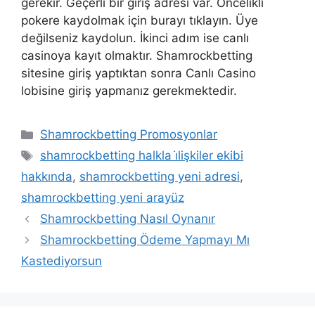
gerekir. Geçerli bir giriş adresi var. Öncelikli
pokere kaydolmak için burayı tıklayın. Üye
değilseniz kaydolun. İkinci adım ise canlı
casinoya kayıt olmaktır. Shamrockbetting
sitesine giriş yaptıktan sonra Canlı Casino
lobisine giriş yapmanız gerekmektedir.
Kategoriler
Shamrockbetting Promosyonlar
Etiketler
shamrockbetting halkla i̇lişkiler ekibi
hakkında
,
shamrockbetting yeni adresi
,
shamrockbetting yeni arayüz
Shamrockbetting Nasıl Oynanır
Shamrockbetting Ödeme Yapmayı Mı
Kastediyorsun