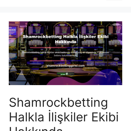
Shamrockbetting
Halkla İlişkiler Ekibi