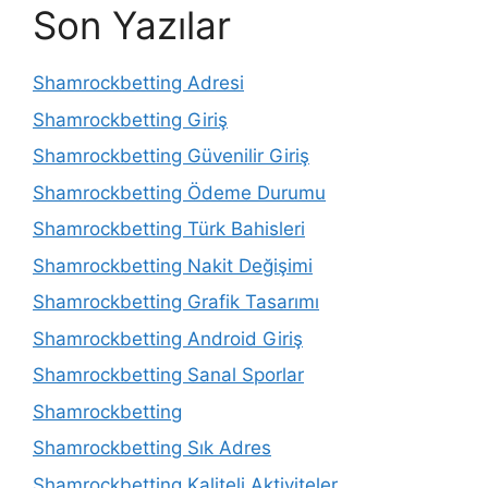
Son Yazılar
Shamrockbetting Adresi
Shamrockbetting Giriş
Shamrockbetting Güvenilir Giriş
Shamrockbetting Ödeme Durumu
Shamrockbetting Türk Bahisleri
Shamrockbetting Nakit Değişimi
Shamrockbetting Grafik Tasarımı
Shamrockbetting Android Giriş
Shamrockbetting Sanal Sporlar
Shamrockbetting
Shamrockbetting Sık Adres
Shamrockbetting Kaliteli Aktiviteler