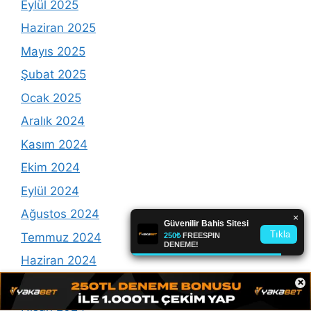
Eylül 2025
Haziran 2025
Mayıs 2025
Şubat 2025
Ocak 2025
Aralık 2024
Kasım 2024
Ekim 2024
Eylül 2024
Ağustos 2024
Temmuz 2024
Haziran 2024
×
Mayıs 2024
Nisan 2024