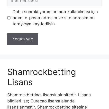
sitesi
Daha sonraki yorumlarımda kullanılması için
adım, e-posta adresim ve site adresim bu
tarayıcıya kaydedilsin.
Shamrockbetting
Lisans
Shamrockbetting, lisanslı bir sitedir. Lisans
bilgileri ise; Curacao lisansı altında
lisanslanmıştır. Shamrockbetting sitesine