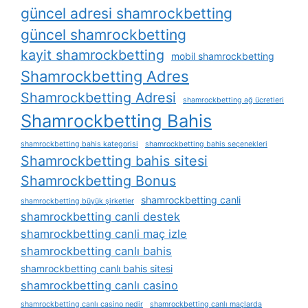
güncel adresi shamrockbetting
güncel shamrockbetting
kayit shamrockbetting
mobil shamrockbetting
Shamrockbetting Adres
Shamrockbetting Adresi
shamrockbetting ağ ücretleri
Shamrockbetting Bahis
shamrockbetting bahis kategorisi
shamrockbetting bahis seçenekleri
Shamrockbetting bahis sitesi
Shamrockbetting Bonus
shamrockbetting canli
shamrockbetting büyük şirketler
shamrockbetting canli destek
shamrockbetting canli maç izle
shamrockbetting canlı bahis
shamrockbetting canlı bahis sitesi
shamrockbetting canlı casino
shamrockbetting canlı casino nedir
shamrockbetting canlı maçlarda