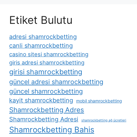
Etiket Bulutu
adresi shamrockbetting
canli shamrockbetting
casino sitesi shamrockbetting
giris adresi shamrockbetting
girisi shamrockbetting
güncel adresi shamrockbetting
güncel shamrockbetting
kayit shamrockbetting
mobil shamrockbetting
Shamrockbetting Adres
Shamrockbetting Adresi
shamrockbetting ağ ücretleri
Shamrockbetting Bahis