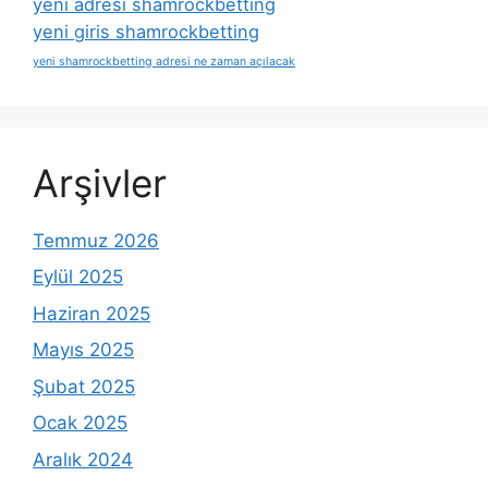
yeni adresi shamrockbetting
yeni giris shamrockbetting
yeni shamrockbetting adresi ne zaman açılacak
Arşivler
Temmuz 2026
Eylül 2025
Haziran 2025
Mayıs 2025
Şubat 2025
Ocak 2025
Aralık 2024