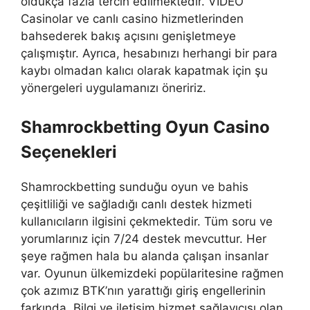
oldukça fazla tercih edilmektedir. VİDEO
Casinolar ve canlı casino hizmetlerinden
bahsederek bakış açısını genişletmeye
çalışmıştır. Ayrıca, hesabınızı herhangi bir para
kaybı olmadan kalıcı olarak kapatmak için şu
yönergeleri uygulamanızı öneririz.
Shamrockbetting Oyun Casino
Seçenekleri
Shamrockbetting sunduğu oyun ve bahis
çeşitliliği ve sağladığı canlı destek hizmeti
kullanıcıların ilgisini çekmektedir. Tüm soru ve
yorumlarınız için 7/24 destek mevcuttur. Her
şeye rağmen hala bu alanda çalışan insanlar
var. Oyunun ülkemizdeki popülaritesine rağmen
çok azımız BTK’nın yarattığı giriş engellerinin
farkında. Bilgi ve iletişim hizmet sağlayıcısı olan