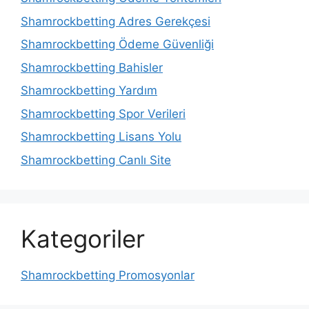
Shamrockbetting Adres Gerekçesi
Shamrockbetting Ödeme Güvenliği
Shamrockbetting Bahisler
Shamrockbetting Yardım
Shamrockbetting Spor Verileri
Shamrockbetting Lisans Yolu
Shamrockbetting Canlı Site
Kategoriler
Shamrockbetting Promosyonlar