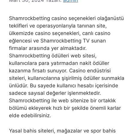
Mart 30, 2024
Yazarı:
admin
Shamrockbetting casino seçenekleri olağanüstü
teklifleri ve operasyonlarıyla tanınan site,
ülkemizde casino seçenekleri, canlı casino
eğlencesi ve Shamrockbetting TV sunan
firmalar arasında yer almaktadır.
Shamrockbetting ödülleri web sitesi,
kullanıcılara para yatırmadan nakit ödüller
kazanma fırsatı sunuyor. Casino endüstrisi
siteleri, kullanıcılarına şişirilmiş ödüller sunmakla
ünlüdür. Bu sayede kullanıcı hesabı içerisinde
sadece sayısal değerler işlenmektedir.
Shamrockbetting ile web sitenize bir ortaklık
bölümü ekleyerek hızlı bir şekilde önemli karlar
elde edebilirsiniz.
Yasal bahis siteleri, mağazalar ve spor bahis