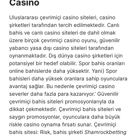
Casino
Uluslararası çevrimiçi casino siteleri, casino
şirketleri tarafından tercih edilmektedir. Canlı
bahis ve canlı casino siteleri de dahil olmak
üzere birçok çevrimiçi casino oyunu, güvenilir
yabancı yasa dışı casino siteleri tarafından
oynanmaktadır. Dış dünya casino şirketleri için
potansiyel bir hedef olabilir. Spor bahis oranları
online bahislerde daha yüksektir. Yani) Spor
bahisleri daha yüksek oranlara sahip oyunculara
avantaj sağlar. Bu nedenle çevrimiçi casino
severler daha fazla para kazanıyor.’ Güvenilir
çevrimiçi bahis siteleri promosyonlarıyla da
dikkat çekmektedir. Çevrimiçi bahis siteleri ve
saygın promosyonlar, oyunculara daha büyük
riskle casino oynama fırsatı sunar. Çevrimiçi
bahis sitesi: Risk, bahis şirketi
Shamrockbetting