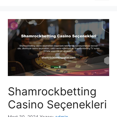
Shamrockbetting
Casino Seçenekleri