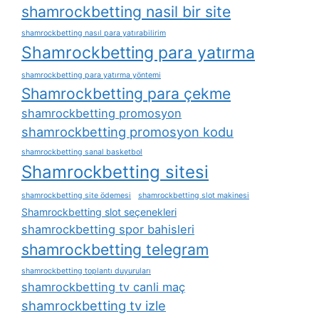
shamrockbetting nasil bir site
shamrockbetting nasıl para yatırabilirim
Shamrockbetting para yatırma
shamrockbetting para yatırma yöntemi
Shamrockbetting para çekme
shamrockbetting promosyon
shamrockbetting promosyon kodu
shamrockbetting sanal basketbol
Shamrockbetting sitesi
shamrockbetting site ödemesi
shamrockbetting slot makinesi
Shamrockbetting slot seçenekleri
shamrockbetting spor bahisleri
shamrockbetting telegram
shamrockbetting toplantı duyuruları
shamrockbetting tv canli maç
shamrockbetting tv izle