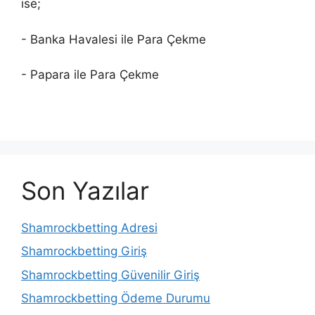
ise;
- Banka Havalesi ile Para Çekme
- Papara ile Para Çekme
Son Yazılar
Shamrockbetting Adresi
Shamrockbetting Giriş
Shamrockbetting Güvenilir Giriş
Shamrockbetting Ödeme Durumu