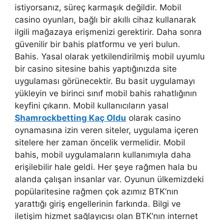
istiyorsanız, süreç karmaşık değildir. Mobil
casino oyunları, bağlı bir akıllı cihaz kullanarak
ilgili mağazaya erişmenizi gerektirir. Daha sonra
güvenilir bir bahis platformu ve yeri bulun.
Bahis. Yasal olarak yetkilendirilmiş mobil uyumlu
bir casino sitesine bahis yaptığınızda site
uygulaması görünecektir. Bu basit uygulamayı
yükleyin ve birinci sınıf mobil bahis rahatlığının
keyfini çıkarın. Mobil kullanıcıların yasal
Shamrockbetting Kaç Oldu
olarak casino
oynamasına izin veren siteler, uygulama içeren
sitelere her zaman öncelik vermelidir. Mobil
bahis, mobil uygulamaların kullanımıyla daha
erişilebilir hale geldi. Her şeye rağmen hala bu
alanda çalışan insanlar var. Oyunun ülkemizdeki
popülaritesine rağmen çok azımız BTK’nın
yarattığı giriş engellerinin farkında. Bilgi ve
iletişim hizmet sağlayıcısı olan BTK’nın internet