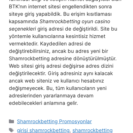
BTK’nın internet sitesi engellendikten sonra
siteye giriş yapabildik. Bu erişim kısıtlaması
kapsamında
Shamrockbetting oyun casino
seçenekleri
giriş adresi de değiştirildi. Site bu
yöntemle kullanıcılarına kesintisiz hizmet
vermektedir. Kaydedilen adresi de
değiştirebilirsiniz, ancak bu adres yeni bir
Shamrockbetting adresine dönüştürülmüştür.
Web sitesi giriş adresi değişirse adres dizini
değiştirilecektir. Giriş adresiniz aynı kalacak
ancak web siteniz ve kullanıcı hesabınız
değişmeyecek. Bu, tüm kullanıcıların yeni
adreslerinden yararlanmaya devam
edebilecekleri anlamına gelir.
Kategoriler
Shamrockbetting Promosyonlar
Etiketler
girisi shamrockbetting
,
shamrockbetting