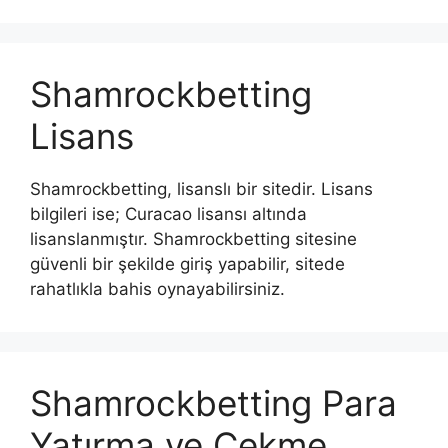
Shamrockbetting
Lisans
Shamrockbetting, lisanslı bir sitedir. Lisans
bilgileri ise; Curacao lisansı altında
lisanslanmıştır. Shamrockbetting sitesine
güvenli bir şekilde giriş yapabilir, sitede
rahatlıkla bahis oynayabilirsiniz.
Shamrockbetting Para
Yatırma ve Çekme