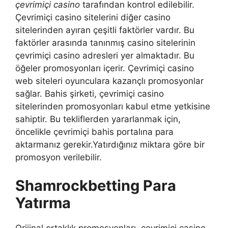
çevrimiçi casino
tarafından kontrol edilebilir.
Çevrimiçi casino sitelerini diğer casino
sitelerinden ayıran çeşitli faktörler vardır. Bu
faktörler arasında tanınmış casino sitelerinin
çevrimiçi casino adresleri yer almaktadır. Bu
öğeler promosyonları içerir. Çevrimiçi casino
web siteleri oyunculara kazançlı promosyonlar
sağlar. Bahis şirketi, çevrimiçi casino
sitelerinden promosyonları kabul etme yetkisine
sahiptir. Bu tekliflerden yararlanmak için,
öncelikle çevrimiçi bahis portalına para
aktarmanız gerekir.Yatırdığınız miktara göre bir
promosyon verilebilir.
Shamrockbetting Para
Yatırma
Orijinal ortaklık promosyonları, çevrimiçi casino