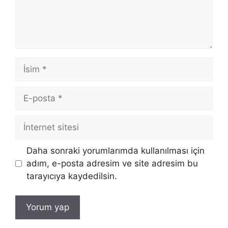
İsim
E-
posta
İnternet
sitesi
Daha sonraki yorumlarımda kullanılması için
adım, e-posta adresim ve site adresim bu
tarayıcıya kaydedilsin.