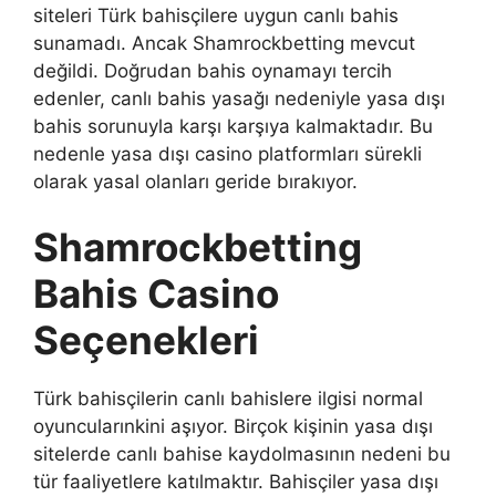
siteleri Türk bahisçilere uygun canlı bahis
sunamadı. Ancak Shamrockbetting mevcut
değildi. Doğrudan bahis oynamayı tercih
edenler, canlı bahis yasağı nedeniyle yasa dışı
bahis sorunuyla karşı karşıya kalmaktadır. Bu
nedenle yasa dışı casino platformları sürekli
olarak yasal olanları geride bırakıyor.
Shamrockbetting
Bahis Casino
Seçenekleri
Türk bahisçilerin canlı bahislere ilgisi normal
oyuncularınkini aşıyor. Birçok kişinin yasa dışı
sitelerde canlı bahise kaydolmasının nedeni bu
tür faaliyetlere katılmaktır. Bahisçiler yasa dışı