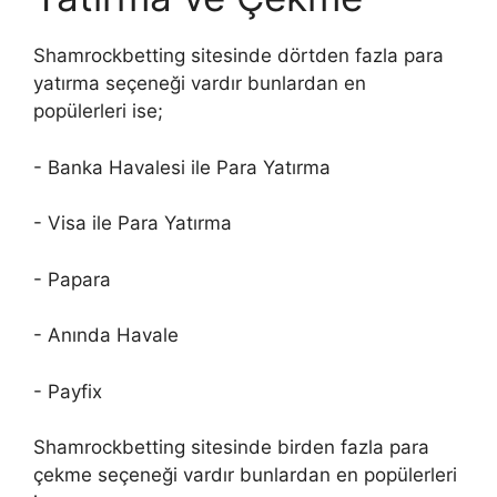
Shamrockbetting sitesinde dörtden fazla para
yatırma seçeneği vardır bunlardan en
popülerleri ise;
- Banka Havalesi ile Para Yatırma
- Visa ile Para Yatırma
- Papara
- Anında Havale
- Payfix
Shamrockbetting sitesinde birden fazla para
çekme seçeneği vardır bunlardan en popülerleri